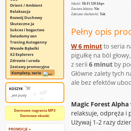
Jakość:
Hi-Fi 320 kbps
Orient / Ambient
Zawiera lektora:
Nie
Relaksacja
Zalecane słuchawki:
Tak
Rozwój Duchowy
Skuteczne Ja
Pełny opis pro
Sukces i bogactwo
Świadomy sen
Trening Autogenny
W 6 minut
to seria 
Wesołe Bąbelki
pigułkę na ból głow
X2 Explorers
Zdrowie i uroda
z serii
6 minut
by poc
Zestawy promocyjne
Główne zalety tych na
Komplety, serie
ale bez efektów ubo
KOSZYK
...jest pusty
Magic Forest Alpha
Darmowe nagrania MP3
relaksuje, odpręża 
Darmowe ebooki
Używaj 1-2 razy dzie
PROMOCJE »