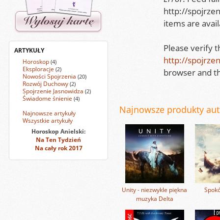
http://spojrze
items are avail
Please verify 
ARTYKUŁY
http://spojrze
Horoskop
(4)
Eksploracje
(2)
browser and th
Nowości Spojrzenia
(20)
Rozwój Duchowy
(2)
Spojrzenie Jasnowidza
(2)
Świadome śnienie
(4)
Najnowsze produkty auto
Najnowsze artykuły
Wszystkie artykuły
Horoskop Anielski:
Na Ten Tydzień
Na cały rok 2017
Unity - niezwykle piękna
Spokó
muzyka Delta