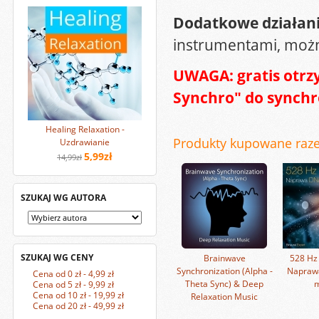
Dodatkowe działani
instrumentami, można
UWAGA: gratis otrz
Synchro" do synchr
Healing Relaxation -
Produkty kupowane raz
Uzdrawianie
5,99zł
14,99zł
SZUKAJ WG AUTORA
SZUKAJ WG CENY
Brainwave
528 Hz 
Synchronization (Alpha -
Napraw
Cena od 0 zł - 4,99 zł
Theta Sync) & Deep
m
Cena od 5 zł - 9,99 zł
Cena od 10 zł - 19,99 zł
Relaxation Music
Cena od 20 zł - 49,99 zł