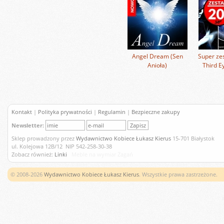
Angel Dream (Sen
Super zes
Anioła)
Third E
Kontakt
|
Polityka prywatności
|
Regulamin
|
Bezpieczne zakupy
Newsletter:
Sklep prowadzony przez
Wydawnictwo Kobiece Łukasz Kierus
15-701 Białystok
ul. Kolejowa 12B/12 NIP 542-258-30-38
Zobacz również:
Linki
Meble na wymiar Żagań
© 2008-2026
Wydawnictwo Kobiece Łukasz Kierus
. Wszystkie prawa zastrzeżone.