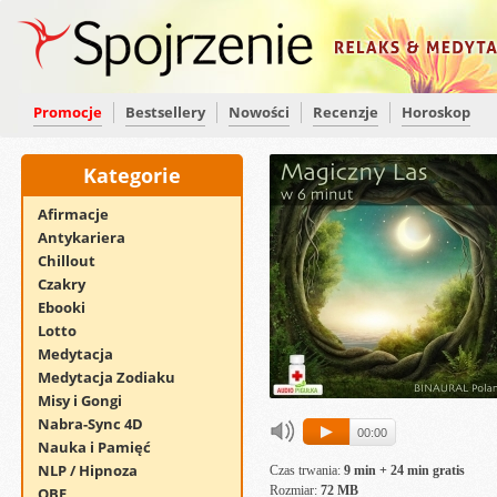
Promocje
Bestsellery
Nowości
Recenzje
Horoskop
Kategorie
Afirmacje
Antykariera
Chillout
Czakry
Ebooki
Lotto
Medytacja
Medytacja Zodiaku
Misy i Gongi
Nabra-Sync 4D
00:00
Nauka i Pamięć
NLP / Hipnoza
Czas trwania:
9 min + 24 min gratis
Rozmiar:
72 MB
OBE