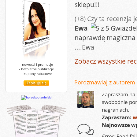
sklepu!!!
(+8)
Czy ta recenzja 
Ewa
naprawdę magiczna p
....Ewa
Zobacz wszystkie rec
- nowości i promocje
- bezpłatne publikacje
- kupony rabatowe
Porozmawiaj z autorem
Zapraszam na m
swobodnie por
nagraniach.
Zapraszam:
w
Najnowsze wp
Error:
Feed fai