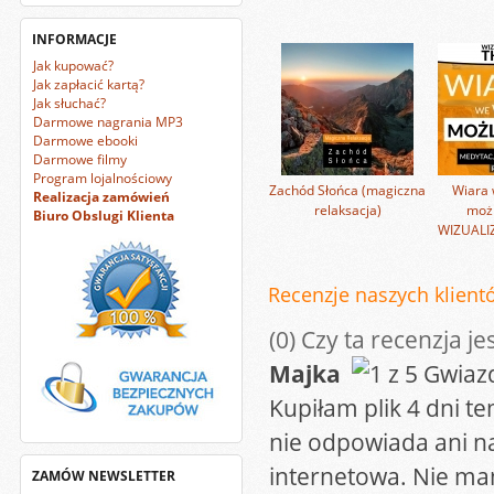
INFORMACJE
Jak kupować?
Jak zapłacić kartą?
Jak słuchać?
Darmowe nagrania MP3
Darmowe ebooki
Darmowe filmy
Program lojalnościowy
Zachód Słońca (magiczna
Wiara 
Realizacja zamówień
relaksacja)
możl
Biuro Obslugi Klienta
WIZUALI
Recenzje naszych klientó
(0)
Czy ta recenzja je
Majka
Kupiłam plik 4 dni t
nie odpowiada ani na
internetowa. Nie mam
ZAMÓW NEWSLETTER