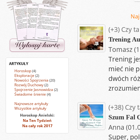
Naj
(+3)
Czy ta
Trening Au
Tomasz (1
Trening je
ARTYKUŁY
mieć nie p
Horoskop
(4)
Eksploracje
(2)
dwóch róż
Nowości Spojrzenia
(20)
Rozwój Duchowy
(2)
zrozumien
Spojrzenie Jasnowidza
(2)
Świadome śnienie
(4)
Najnowsze artykuły
(+38)
Czy 
Wszystkie artykuły
Horoskop Anielski:
Szum Fal 
Na Ten Tydzień
Anna (01.
Na cały rok 2017
Super, po