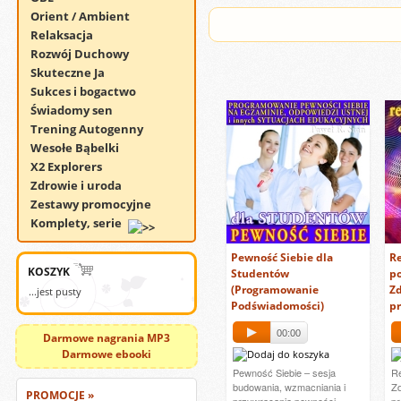
Orient / Ambient
Relaksacja
Rozwój Duchowy
Skuteczne Ja
Sukces i bogactwo
Świadomy sen
Trening Autogenny
Wesołe Bąbelki
X2 Explorers
Zdrowie i uroda
Zestawy promocyjne
Komplety, serie
Pewność Siebie dla
Re
KOSZYK
Studentów
po
(Programowanie
Zd
...jest pusty
Podświadomości)
p
00:00
Darmowe nagrania MP3
Darmowe ebooki
Pewność Siebie – sesja
Re
budowania, wzmacniania i
Zd
PROMOCJE »