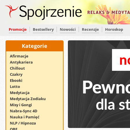
Promocje
Bestsellery
Nowości
Recenzje
Horoskop
Kategorie
Afirmacje
Antykariera
Chillout
Czakry
Ebooki
Lotto
Medytacja
Medytacja Zodiaku
Misy i Gongi
Nabra-Sync 4D
Nauka i Pamięć
NLP / Hipnoza
OBE