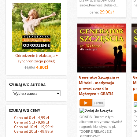
przywracania pewności
pr
siebie.Pewność Siebie dl...
na
29,90zł
cena:
Odrodzenie (relaksacja +
synchronizacja półkul)
4,80zł
11,99zł
Generator Szczęścia w
Ge
Miłości - medytacja
Mi
SZUKAJ WG AUTORA
prowadzona dla
pr
Mężczyzn + GRATIS
00:00
SZUKAJ WG CENY
Ge
me
GRATIS! Razem z tym
Cena od 0 zł - 4,99 zł
od
albumem otrzymasz również
Cena od 5 zł - 9,99 zł
pr
nagranie hipnotyczne pt.
Cena od 10 zł - 19,99 zł
Ce
Cena od 20 zł - 49,99 zł
"DOBRE RELACJE Z
PIENIĘDZMI"....