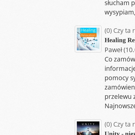
słucham pr
wysypiam,
(0)
Czy ta 
Healing Re
Paweł (10
Co zamówi
informacj
pomocy sy
zamówieni
przelewu 
Najnowsze
(0)
Czy ta 
Unity - ni