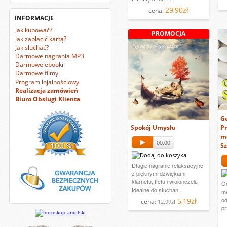
29,90zł
cena:
INFORMACJE
Jak kupować?
PROMOCJA
Jak zapłacić kartą?
Jak słuchać?
Darmowe nagrania MP3
Darmowe ebooki
Darmowe filmy
Program lojalnościowy
Realizacja zamówień
Biuro Obslugi Klienta
Ge
Spokój Umysłu
Pr
me
00:00
Sz
Długie nagranie relaksacyjne
z pięknymi dźwiękami
klarnetu, fletu i wiolonczeli.
Ge
Idealne do słuchan...
me
od
5,19zł
cena:
12,99zł
pr