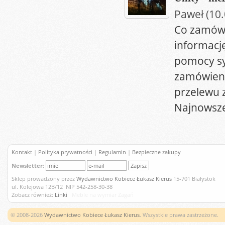
Paweł (10
Co zamówi
informacj
pomocy sy
zamówieni
przelewu 
Najnowsze
Kontakt
|
Polityka prywatności
|
Regulamin
|
Bezpieczne zakupy
Newsletter:
Sklep prowadzony przez
Wydawnictwo Kobiece Łukasz Kierus
15-701 Białystok
ul. Kolejowa 12B/12 NIP 542-258-30-38
Zobacz również:
Linki
Meble na wymiar Żagań
© 2008-2026
Wydawnictwo Kobiece Łukasz Kierus
. Wszystkie prawa zastrzeżone.