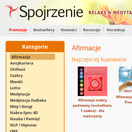
Promocje
Bestsellery
Nowości
Recenzje
Horoskop
Kategorie
Afirmacje
Afirmacje
Najczęściej kupowane
Antykariera
Chillout
Czakry
Ebooki
Lotto
Medytacja
Afirmacj
Medytacja Zodiaku
Afirmacje czakry
Pie
podstawy (muladhara,
Misy i Gongi
1 czakra) - dla
Nabra-Sync 4D
mężczyzny
Nauka i Pamięć
NLP / Hipnoza
OBE