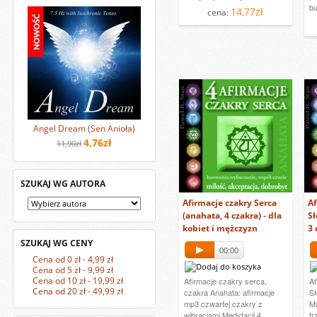
bu
14,77zł
cena:
Angel Dream (Sen Anioła)
4,76zł
11,90zł
SZUKAJ WG AUTORA
Afirmacje czakry Serca
Af
(anahata, 4 czakra) - dla
Sł
kobiet i mężczyzn
3 
SZUKAJ WG CENY
00:00
Cena od 0 zł - 4,99 zł
Cena od 5 zł - 9,99 zł
Cena od 10 zł - 19,99 zł
Afirmacje czakry serca,
Af
Cena od 20 zł - 49,99 zł
czakra Anahata: afirmacje
Sł
mp3 czwartej czakry z
Ma
wibracjami Medytacji 4
tr