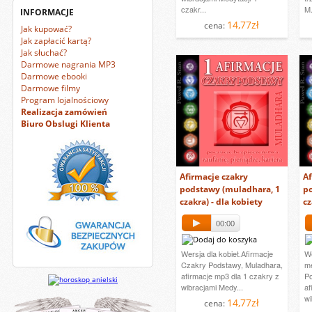
czakr...
M.
INFORMACJE
14,77zł
cena:
Jak kupować?
Jak zapłacić kartą?
Jak słuchać?
Darmowe nagrania MP3
Darmowe ebooki
Darmowe filmy
Program lojalnościowy
Realizacja zamówień
Biuro Obslugi Klienta
Afirmacje czakry
Af
podstawy (muladhara, 1
p
czakra) - dla kobiety
cz
00:00
Wersja dla kobiet.Afirmacje
We
Czakry Podstawy, Muladhara,
m
afirmacje mp3 dla 1 czakry z
Po
wibracjami Medy...
af
wi
14,77zł
cena: