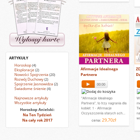
ARTYKUŁY
Horoskop
(4)
Afirmacje Idealnego
ZD
Eksploracje
(2)
Nowości Spojrzenia
Partnera
D
(20)
Rozwój Duchowy
(2)
Spojrzenie Jasnowidza
(2)
00:00
Świadome śnienie
(4)
Najnowsze artykuły
"Afirmacje Idealnego
W 
Wszystkie artykuły
Partnera", to trzy nagrania dla
mo
kobiet: 1 - Afirmacje
Tw
Horoskop Anielski:
Oczyszczenia starych sch...
na
Na Ten Tydzień
ws
29,70zł
Na cały rok 2017
cena: