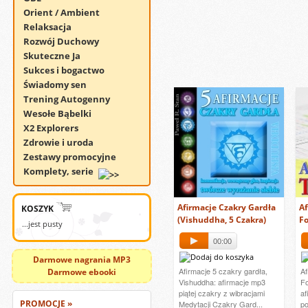
Orient / Ambient
Relaksacja
Rozwój Duchowy
Skuteczne Ja
Sukces i bogactwo
Świadomy sen
Trening Autogenny
Wesołe Bąbelki
X2 Explorers
Zdrowie i uroda
Zestawy promocyjne
Komplety, serie
Afirmacje Czakry Gardła
Af
KOSZYK
(Vishuddha, 5 Czakra)
Fo
...jest pusty
00:00
Darmowe nagrania MP3
Afirmacje 5 czakry gardła,
Af
Darmowe ebooki
Vishuddha: afirmacje mp3
Fo
piątej czakry z wibracjami
af
PROMOCJE »
Medytacji Czakry Gard...
po