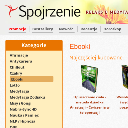
Promocje
Bestsellery
Nowości
Recenzje
Horoskop
Kategorie
Ebooki
Afirmacje
Najczęściej kupowane
Antykariera
Chillout
Czakry
Ebooki
Lotto
Medytacja
Medytacja Zodiaku
Opuszczanie ciała -
Wesołe
metoda dziadka
(wyd
Misy i Gongi
Anastazji - Ćwiczenia w
posz
Nabra-Sync 4D
teleportacji
Nauka i Pamięć
NLP / Hipnoza
OBE