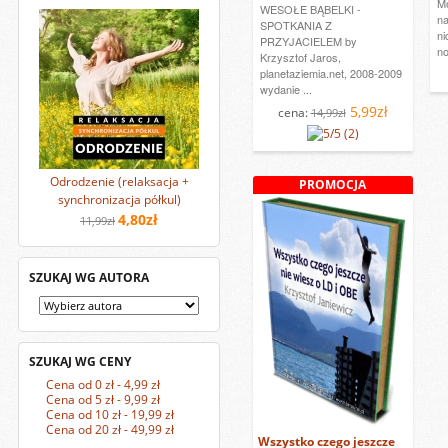
Mo
WESOŁE BĄBELKI -
na
SPOTKANIA Z
ni
PRZYJACIELEM by
no
Krzysztof Jaros,
planetaziemia.net, 2008-2009
wydanie ...
5,99zł
cena:
14,99zł
(2)
Odrodzenie (relaksacja +
PROMOCJA
synchronizacja półkul)
4,80zł
11,99zł
SZUKAJ WG AUTORA
SZUKAJ WG CENY
Cena od 0 zł - 4,99 zł
Cena od 5 zł - 9,99 zł
Cena od 10 zł - 19,99 zł
Cena od 20 zł - 49,99 zł
Wszystko czego jeszcze