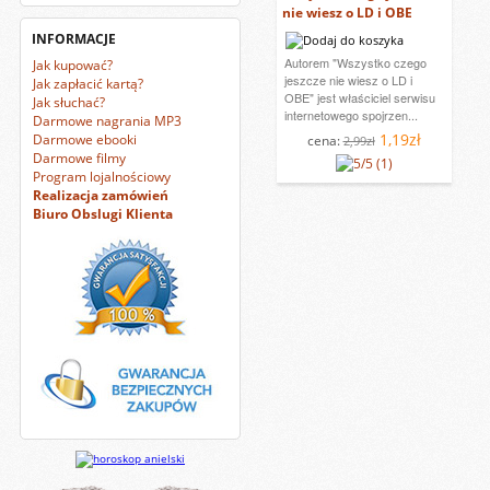
nie wiesz o LD i OBE
INFORMACJE
Autorem "Wszystko czego
Jak kupować?
jeszcze nie wiesz o LD i
Jak zapłacić kartą?
OBE" jest właściciel serwisu
Jak słuchać?
internetowego spojrzen...
Darmowe nagrania MP3
1,19zł
Darmowe ebooki
cena:
2,99zł
Darmowe filmy
(1)
Program lojalnościowy
Realizacja zamówień
Biuro Obslugi Klienta