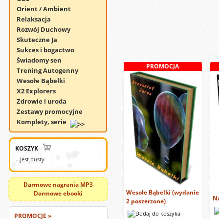
Orient / Ambient
Relaksacja
Rozwój Duchowy
Skuteczne Ja
Sukces i bogactwo
Świadomy sen
PROMOCJA
Trening Autogenny
Wesołe Bąbelki
X2 Explorers
Zdrowie i uroda
Zestawy promocyjne
Komplety, serie
KOSZYK
...jest pusty
Darmowe nagrania MP3
Wesołe Bąbelki (wydanie
Darmowe ebooki
N
2 poszerzone)
PROMOCJE »