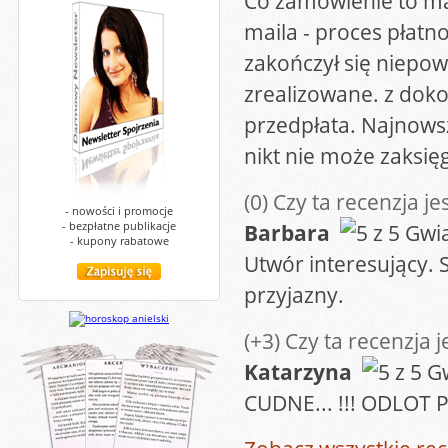
Co zamówienie to ma
maila - proces płat
zakończył się niepo
zrealizowane. z dok
przedpłata. Najnowsz
nikt nie może zaksi
(0)
Czy ta recenzja je
- nowości i promocje
- bezpłatne publikacje
Barbara
- kupony rabatowe
Utwór interesujący. 
przyjazny.
(+3)
Czy ta recenzja 
Katarzyna
CUDNE... !!! ODLOT