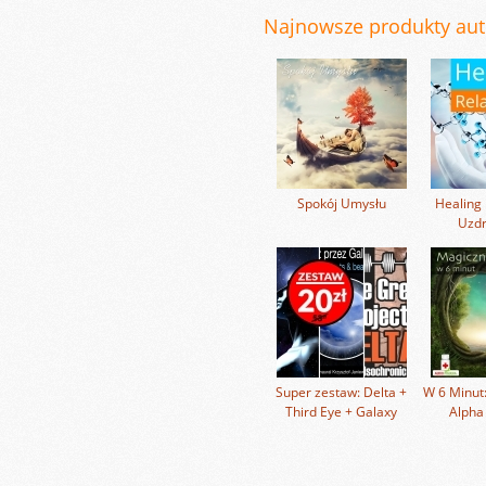
Najnowsze produkty auto
Spokój Umysłu
Healing 
Uzdr
Super zestaw: Delta +
W 6 Minut:
Third Eye + Galaxy
Alpha