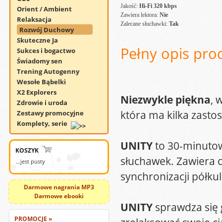
Jakość:
Hi-Fi 320 kbps
Orient / Ambient
Zawiera lektora:
Nie
Relaksacja
Zalecane słuchawki:
Tak
Rozwój Duchowy
Skuteczne Ja
Pełny opis pro
Sukces i bogactwo
Świadomy sen
Trening Autogenny
Wesołe Bąbelki
X2 Explorers
Niezwykle piękna
, 
Zdrowie i uroda
która ma kilka zasto
Zestawy promocyjne
Komplety, serie
UNITY
to 30-minutow
KOSZYK
słuchawek. Zawiera c
...jest pusty
synchronizacji półk
Darmowe nagrania MP3
Darmowe ebooki
UNITY
sprawdza się 
PROMOCJE »