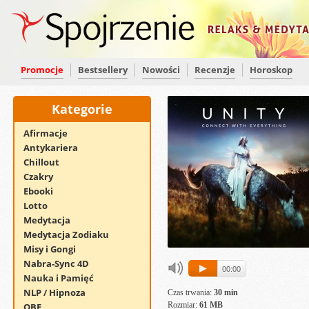
Promocje
Bestsellery
Nowości
Recenzje
Horoskop
Kategorie
Afirmacje
Antykariera
Chillout
Czakry
Ebooki
Lotto
Medytacja
Medytacja Zodiaku
Misy i Gongi
Nabra-Sync 4D
00:00
Nauka i Pamięć
NLP / Hipnoza
Czas trwania:
30 min
Rozmiar:
61 MB
OBE