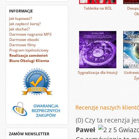
Tabletka na BÓL
Dwupun
INFORMACJE
Ob
Jak kupować?
Jak zapłacić kartą?
Jak słuchać?
Darmowe nagrania MP3
Darmowe ebooki
Darmowe filmy
Program lojalnościowy
Realizacja zamówień
Biuro Obslugi Klienta
Sygnalizacja dla Intuicji
Uzdrawia
Ży
Recenzje naszych klientó
(0)
Czy ta recenzja je
Paweł
ZAMÓW NEWSLETTER