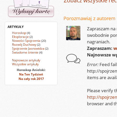
Zobacz wszystkie rec
Porozmawiaj z autorem
ARTYKUŁY
Zapraszam na m
Horoskop
(4)
swobodnie por
Eksploracje
(2)
Nowości Spojrzenia
(20)
nagraniach.
Rozwój Duchowy
(2)
Zapraszam:
w
Spojrzenie Jasnowidza
(2)
Świadome śnienie
(4)
Najnowsze wp
Najnowsze artykuły
Error:
Feed fai
Wszystkie artykuły
Horoskop Anielski:
http://spojrze
Na Ten Tydzień
items are avail
Na cały rok 2017
Please verify 
http://spojrze
browser and th