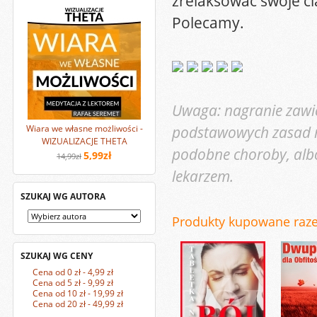
zrelaksować swoje c
Polecamy.
Uwaga: nagranie zawie
podstawowych zasad mu
Wiara we własne możliwości -
WIZUALIZACJE THETA
podobne choroby, albo
5,99zł
14,99zł
lekarzem.
SZUKAJ WG AUTORA
Produkty kupowane raz
SZUKAJ WG CENY
Cena od 0 zł - 4,99 zł
Cena od 5 zł - 9,99 zł
Cena od 10 zł - 19,99 zł
Cena od 20 zł - 49,99 zł