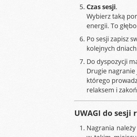
Czas sesji
.
Wybierz taką por
energii. To głęb
Po sesji zapisz s
kolejnych dniach
Do dyspozycji m
Drugie nagranie 
którego prowadz
relaksem i zako
UWAGI do sesji r
Nagrania należy 