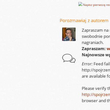
Napisz pierwszą rec
Porozmawiaj z autorem
Zapraszam na m
swobodnie por
nagraniach.
Zapraszam:
w
Najnowsze wp
Error:
Feed fai
http://spojrze
are available f
Please verify 
http://spojrze
browser and th