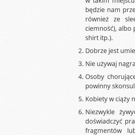
w takim miejscu 
będzie nam przes
również ze sle
ciemność), albo 
shirt itp.).
Dobrze jest umie
Nie używaj nagra
Osoby chorując
powinny skonsult
Kobiety w ciąży n
Niezwykle żywy
doświadczyć pra
fragmentów lu