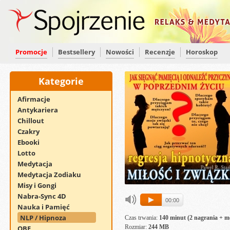
Promocje
Bestsellery
Nowości
Recenzje
Horoskop
Kategorie
Afirmacje
Antykariera
Chillout
Czakry
Ebooki
Lotto
Medytacja
Medytacja Zodiaku
Misy i Gongi
Nabra-Sync 4D
00:00
Nauka i Pamięć
NLP / Hipnoza
Czas trwania:
140 minut (2 nagrania + m
Rozmiar:
244 MB
OBE