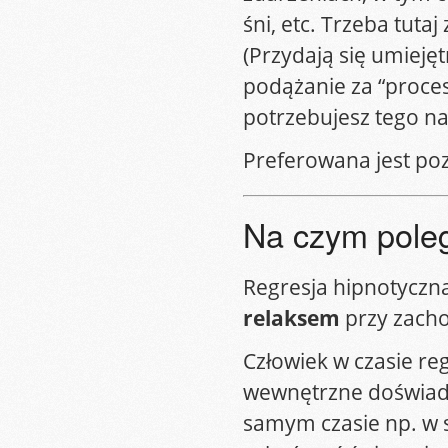
śni, etc. Trzeba tut
(Przydają się umieję
podążanie za “procese
potrzebujesz tego na
Preferowana jest poz
Na czym poleg
Regresja hipnotyczna
relaksem
przy zach
Człowiek w czasie re
wewnętrzne doświadcz
samym czasie np. w