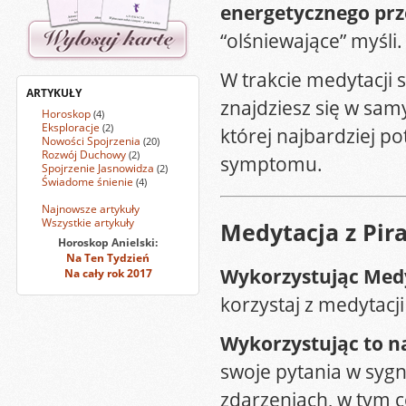
energetycznego pr
“olśniewające” myśli.
W trakcie medytacji
ARTYKUŁY
znajdziesz się w sa
Horoskop
(4)
Eksploracje
(2)
której najbardziej p
Nowości Spojrzenia
(20)
Rozwój Duchowy
(2)
symptomu.
Spojrzenie Jasnowidza
(2)
Świadome śnienie
(4)
Najnowsze artykuły
Wszystkie artykuły
Medytacja z Pir
Horoskop Anielski:
Na Ten Tydzień
Wykorzystując Medyt
Na cały rok 2017
korzystaj z medytacji
Wykorzystując to n
swoje pytania w sygn
zdarzeniach, w tym co