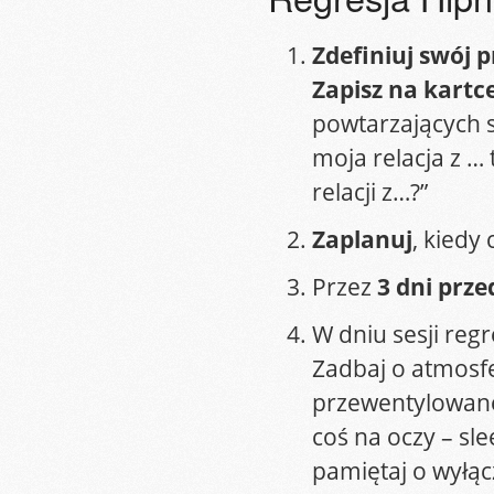
Zdefiniuj swój 
Zapisz na kartc
powtarzających s
moja relacja z … 
relacji z…?”
Zaplanuj
, kiedy 
Przez
3 dni
przed
W dniu sesji regr
Zadbaj o atmosf
przewentylowane,
coś na oczy – sle
pamiętaj o wyłąc