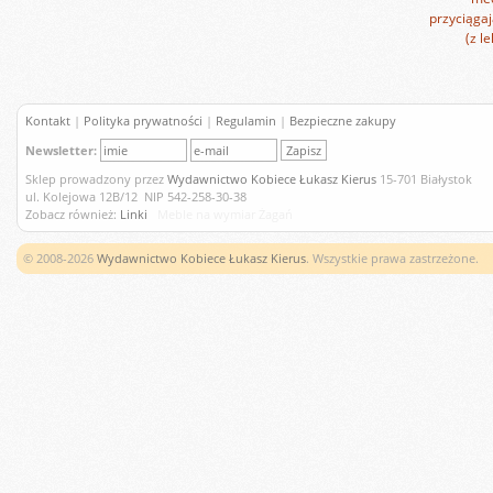
przyciągaj
(z l
Kontakt
|
Polityka prywatności
|
Regulamin
|
Bezpieczne zakupy
Newsletter:
Sklep prowadzony przez
Wydawnictwo Kobiece Łukasz Kierus
15-701 Białystok
ul. Kolejowa 12B/12 NIP 542-258-30-38
Zobacz również:
Linki
Meble na wymiar Żagań
© 2008-2026
Wydawnictwo Kobiece Łukasz Kierus
. Wszystkie prawa zastrzeżone.