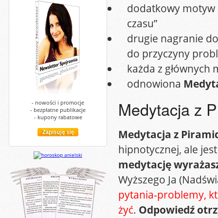
dodatkowy motyw d
czasu”
drugie nagranie do 
do przyczyny prob
każda z głównych me
odnowiona
Medyta
Medytacja z P
- nowości i promocje
- bezpłatne publikacje
- kupony rabatowe
Medytacja z Pirami
hipnotycznej, ale je
medytację wyrażasz
Wyższego Ja (Nadświ
pytania-problemy, któ
żyć
.
Odpowiedź otrz