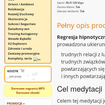
Jakość:
Hi-Fi 320 kbps
Orient / Ambient
Zawiera lektora:
Tak
Relaksacja
Zalecane słuchawki:
Tak
Rozwój Duchowy
Skuteczne Ja
Pełny opis pro
Sukces i bogactwo
Świadomy sen
Trening Autogenny
Regresja hipnotyczn
Wesołe Bąbelki
prowadzona ukierun
X2 Explorers
Zdrowie i uroda
trudnych relacji z l
Zestawy promocyjne
Komplety, serie
trudnych związków 
powtarzających si
KOSZYK
i innych powtarzają
...jest pusty
Cel medytacji
Darmowe nagrania MP3
Darmowe ebooki
Celem tej medytacji 
PROMOCJE »