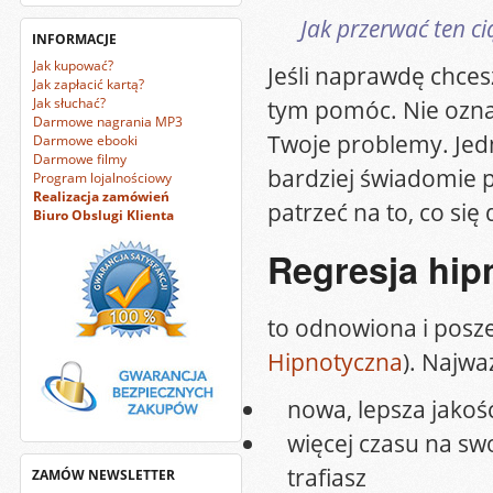
Jak przerwać ten c
INFORMACJE
Jak kupować?
Jeśli naprawdę chces
Jak zapłacić kartą?
tym pomóc. Nie oznac
Jak słuchać?
Darmowe nagrania MP3
Twoje problemy. Jed
Darmowe ebooki
Darmowe filmy
bardziej świadomie 
Program lojalnościowy
Realizacja zamówień
patrzeć na to, co się 
Biuro Obslugi Klienta
Regresja hip
to odnowiona i posze
Hipnotyczna
). Najwa
nowa, lepsza jako
więcej czasu na sw
trafiasz
ZAMÓW NEWSLETTER