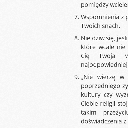
pomiędzy wciele
Wspomnienia z p
Twoich snach.
Nie dziw się, je
które wcale nie
Cię Twoja w
najodpowiedniejs
„Nie wierzę w 
poprzedniego życ
kultury czy wyz
Ciebie religii s
takim przeżyc
doświadczenia z 