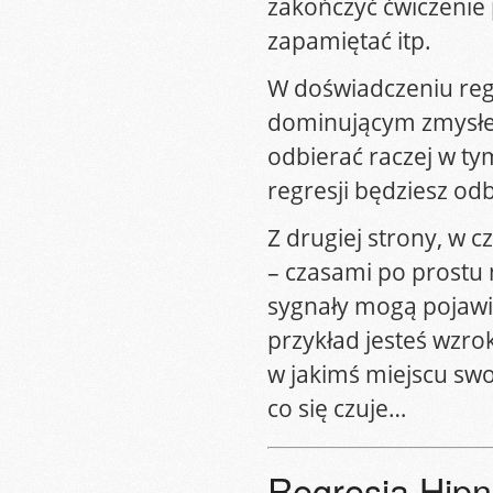
zakończyć ćwiczenie 
zapamiętać itp.
W doświadczeniu reg
dominującym zmysłem
odbierać raczej w tym
regresji będziesz odbi
Z drugiej strony, w c
– czasami po prostu
sygnały mogą pojawia
przykład jesteś wzrok
w jakimś miejscu swoj
co się czuje…
Regresja Hip