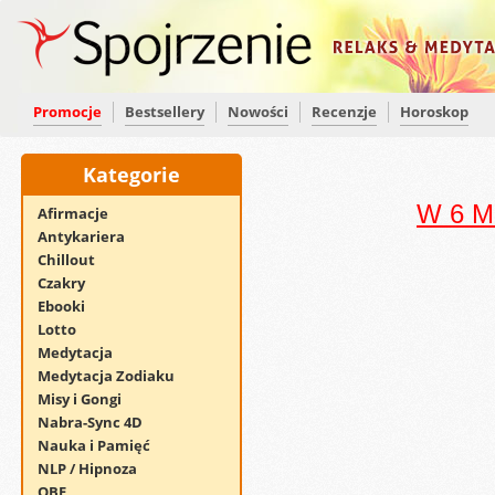
Promocje
Bestsellery
Nowości
Recenzje
Horoskop
Kategorie
W 6 Mi
Afirmacje
Antykariera
Chillout
Czakry
Ebooki
Lotto
Medytacja
Medytacja Zodiaku
Misy i Gongi
Nabra-Sync 4D
Nauka i Pamięć
NLP / Hipnoza
OBE