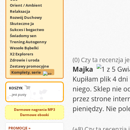
Orient / Ambient
Relaksacja
Rozwój Duchowy
Skuteczne Ja
Sukces i bogactwo
Świadomy sen
Trening Autogenny
Wesołe Bąbelki
X2 Explorers
(0)
Czy ta recenzja j
Zdrowie i uroda
Zestawy promocyjne
Majka
Komplety, serie
Kupiłam plik 4 dni
niego. Sklep nie o
KOSZYK
...jest pusty
przez strone inter
pieniędzy. Nie pol
Darmowe nagrania MP3
Darmowe ebooki
(+8)
Czy ta recenzja 
PROMOCJE »