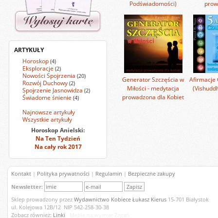
Podświadomości)
prow
ARTYKUŁY
Horoskop
(4)
Eksploracje
(2)
Nowości Spojrzenia
(20)
Generator Szczęścia w
Afirmacje 
Rozwój Duchowy
(2)
Miłości - medytacja
(Vishuddh
Spojrzenie Jasnowidza
(2)
prowadzona dla Kobiet
Świadome śnienie
(4)
Najnowsze artykuły
Wszystkie artykuły
Horoskop Anielski:
Na Ten Tydzień
Na cały rok 2017
Kontakt
|
Polityka prywatności
|
Regulamin
|
Bezpieczne zakupy
Newsletter:
Sklep prowadzony przez
Wydawnictwo Kobiece Łukasz Kierus
15-701 Białystok
ul. Kolejowa 12B/12 NIP 542-258-30-38
Zobacz również:
Linki
Meble na wymiar Żagań