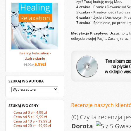
żyć? Tutaj buduję moją Moc.
4 czakra
- Branie i Dawanie od Se
5 czakra
- Kreatywność i Twórcza
6 czakra
- Życie z Duchowym Prz
7 czakra
- Spełnienie, po prostu 
Medytacja Przepływu Uczuć
, to ty
odkrycia swojej Pasji... Zacznij tera
Healing Relaxation -
Uzdrawianie
5,99zł
14,99zł
SZUKAJ WG AUTORA
Recenzje naszych klientó
SZUKAJ WG CENY
Cena od 0 zł - 4,99 zł
(0)
Czy ta recenzja je
Cena od 5 zł - 9,99 zł
Cena od 10 zł - 19,99 zł
Dorota
Cena od 20 zł - 49,99 zł