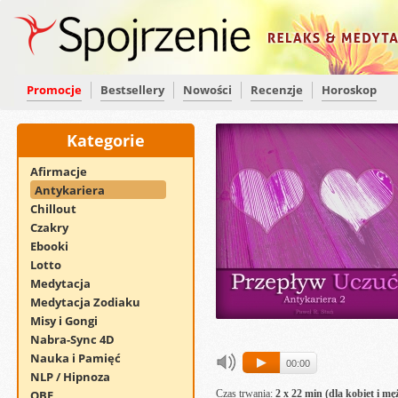
Promocje
Bestsellery
Nowości
Recenzje
Horoskop
Kategorie
Afirmacje
Antykariera
Chillout
Czakry
Ebooki
Lotto
Medytacja
Medytacja Zodiaku
Misy i Gongi
Nabra-Sync 4D
Nauka i Pamięć
00:00
NLP / Hipnoza
OBE
Czas trwania:
2 x 22 min (dla kobiet i mę