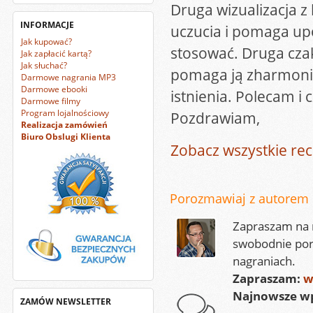
Druga wizualizacja z 
INFORMACJE
uczucia i pomaga up
Jak kupować?
stosować. Druga czakr
Jak zapłacić kartą?
Jak słuchać?
pomaga ją zharmoniz
Darmowe nagrania MP3
Darmowe ebooki
istnienia. Polecam i
Darmowe filmy
Program lojalnościowy
Pozdrawiam,
Realizacja zamówień
Biuro Obslugi Klienta
Zobacz wszystkie rec
Porozmawiaj z autorem
Zapraszam na m
swobodnie por
nagraniach.
Zapraszam:
w
Najnowsze wp
ZAMÓW NEWSLETTER