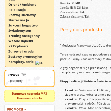
Rozmiar:
71 MB
Orient / Ambient
Jakość:
Hi-Fi 224 kbps
Relaksacja
Zawiera lektora:
Tak
Rozwój Duchowy
Zalecane słuchawki:
Tak
Skuteczne Ja
Sukces i bogactwo
Pełny opis produktu
Świadomy sen
Trening Autogenny
Wesołe Bąbelki
"Medytacja Przepływu Uczuć", to dr
X2 Explorers
Zdrowie i uroda
Teraz nadszedł czas na pogodzenie się
Zestawy promocyjne
poczuciu winy. Czas akceptacji faktó
Komplety, serie
A gdy pogodzisz się z przeszłością -
Ten pierwszy moment prawdziwego u
KOSZYK
...jest pusty
Etapy realizacji Siebie w Świecie 
1 czakra
- Świadomość Obfitości, 
Darmowe nagrania MP3
siebie w pracy, która jest moją p
Darmowe ebooki
2 czakra
- Pasja i Przepływ Uczuć
przyjemności i radości. Pójście za 
3 czakra
- Wola i Moc Koncentracj
PROMOCJE »