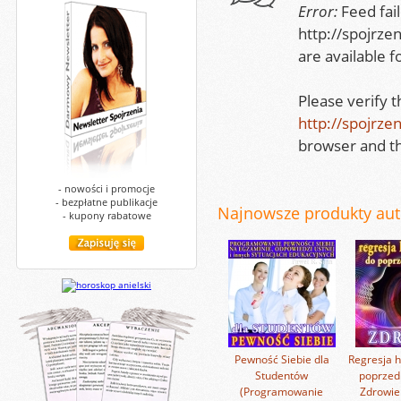
Error:
Feed fai
http://spojrze
are available f
Please verify 
http://spojrze
browser and th
- nowości i promocje
- bezpłatne publikacje
Najnowsze produkty auto
- kupony rabatowe
Pewność Siebie dla
Regresja h
Studentów
poprzedn
(Programowanie
Zdrowie