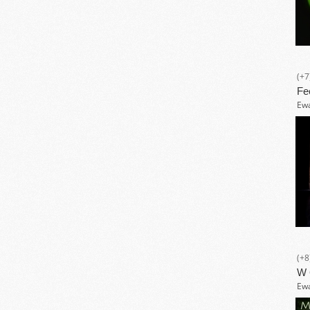
(+7
Fe
Ewa
(+8
W 
Ewa