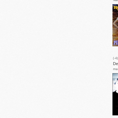
(-4)
De
mar