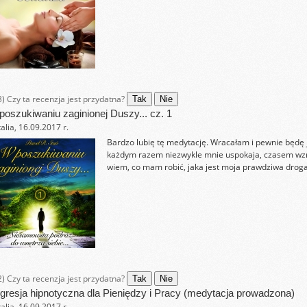
3)
Czy ta recenzja jest przydatna?
Tak
Nie
poszukiwaniu zaginionej Duszy... cz. 1
alia, 16.09.2017 r.
Bardzo lubię tę medytację. Wracałam i pewnie będę j
każdym razem niezwykle mnie uspokaja, czasem wzru
wiem, co mam robić, jaka jest moja prawdziwa droga
2)
Czy ta recenzja jest przydatna?
Tak
Nie
gresja hipnotyczna dla Pieniędzy i Pracy (medytacja prowadzona)
alia, 16.09.2017 r.