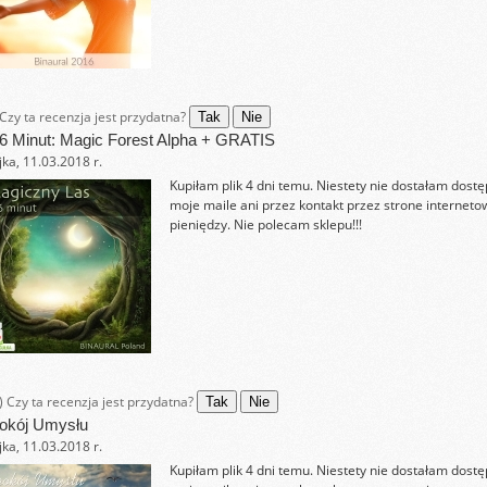
Czy ta recenzja jest przydatna?
Tak
Nie
6 Minut: Magic Forest Alpha + GRATIS
ka, 11.03.2018 r.
Kupiłam plik 4 dni temu. Niestety nie dostałam dost
moje maile ani przez kontakt przez strone interneto
pieniędzy. Nie polecam sklepu!!!
)
Czy ta recenzja jest przydatna?
Tak
Nie
okój Umysłu
ka, 11.03.2018 r.
Kupiłam plik 4 dni temu. Niestety nie dostałam dost