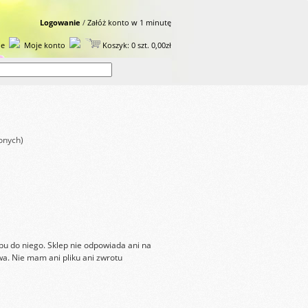
Logowanie
/
Załóż konto w 1 minutę
ie
Moje konto
Koszyk: 0 szt. 0,00zł
onych)
ępu do niego. Sklep nie odpowiada ani na
wa. Nie mam ani pliku ani zwrotu