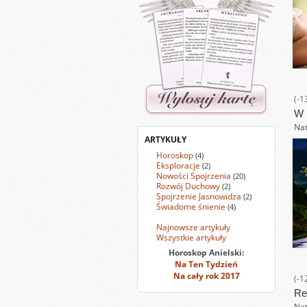
(-1
W 
Nat
ARTYKUŁY
Horoskop
(4)
Eksploracje
(2)
Nowości Spojrzenia
(20)
Rozwój Duchowy
(2)
Spojrzenie Jasnowidza
(2)
Świadome śnienie
(4)
Najnowsze artykuły
Wszystkie artykuły
Horoskop Anielski:
Na Ten Tydzień
Na cały rok 2017
(-1
Re
Nat