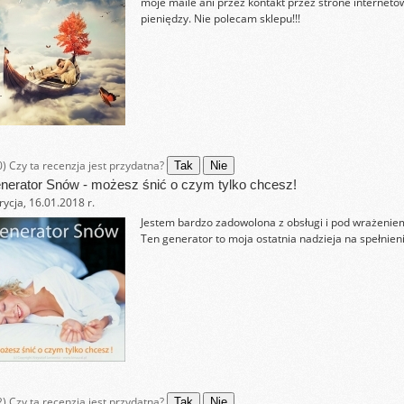
moje maile ani przez kontakt przez strone interneto
pieniędzy. Nie polecam sklepu!!!
0)
Czy ta recenzja jest przydatna?
Tak
Nie
nerator Snów - możesz śnić o czym tylko chcesz!
rycja, 16.01.2018 r.
Jestem bardzo zadowolona z obsługi i pod wrażeniem
Ten generator to moja ostatnia nadzieja na spełnien
2)
Czy ta recenzja jest przydatna?
Tak
Nie