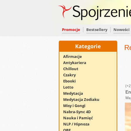
Promocje
Bestsellery
Nowości
Kategorie
R
Afirmacje
Antykariera
Chillout
Czakry
Ebooki
(+2
Lotto
En
Medytacja
Maj
Medytacja Zodiaku
Misy i Gongi
Nabra-Sync 4D
Nauka i Pamięć
NLP / Hipnoza
OBE