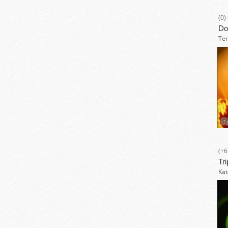
(0)
Do
Ter
(+6
Tr
Kat