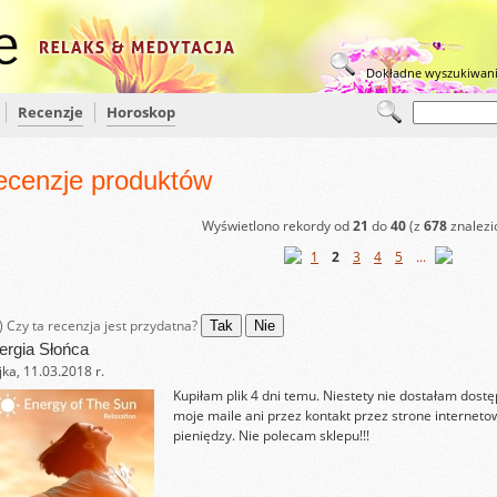
Dokładne wyszukiwan
Recenzje
Horoskop
ecenzje produktów
Wyświetlono rekordy od
21
do
40
(z
678
znalezi
1
2
3
4
5
...
)
Czy ta recenzja jest przydatna?
Tak
Nie
ergia Słońca
ka, 11.03.2018 r.
Kupiłam plik 4 dni temu. Niestety nie dostałam dost
moje maile ani przez kontakt przez strone interneto
pieniędzy. Nie polecam sklepu!!!