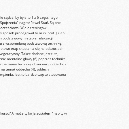
e sądzę, by była to 1 z 6 części tego
Spojrzenia" nagrał Paweł Stań. Są one
dnoczęściowa. Wiele treningów
i sposób propagował to m.in. prof. Julian
ym podstawowym etapie relaksacji
wiera wspomnianą podstawową technikę,
atkowo etap skupiania się na odczuciach
 wegetatywny. Także dodane jest tutaj
enie mentalne głowy (6) poprzez technikę
zastosowano technikę obserwacji oddechu -
ii na temat oddechu (4), oddech
prężenia. Jest to bardzo często stosowana
o kursu? A może tylko ja zostałem "nabity w