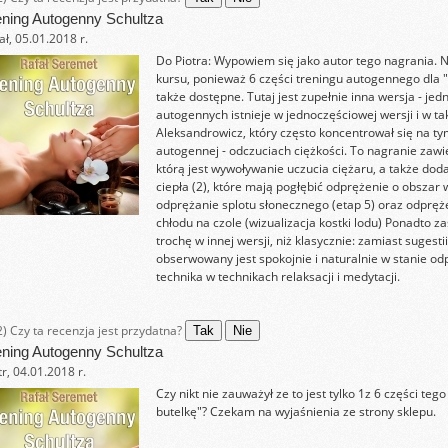
ening Autogenny Schultza
ał, 05.01.2018 r.
Do Piotra: Wypowiem się jako autor tego nagrania. Ni
kursu, ponieważ 6 części treningu autogennego dla "
także dostępne. Tutaj jest zupełnie inna wersja - je
autogennych istnieje w jednoczęściowej wersji i w tak
Aleksandrowicz, który często koncentrował się na t
autogennej - odczuciach ciężkości. To nagranie za
którą jest wywoływanie uczucia ciężaru, a także dod
ciepła (2), które mają pogłębić odprężenie o obszar
odprężanie splotu słonecznego (etap 5) oraz odpręż
chłodu na czole (wizualizacja kostki lodu) Ponadto 
trochę w innej wersji, niż klasycznie: zamiast sugest
obserwowany jest spokojnie i naturalnie w stanie od
technika w technikach relaksacji i medytacji.
2)
Czy ta recenzja jest przydatna?
Tak
Nie
ening Autogenny Schultza
tr, 04.01.2018 r.
Czy nikt nie zauważył ze to jest tylko 1z 6 części teg
butelkę"? Czekam na wyjaśnienia ze strony sklepu.