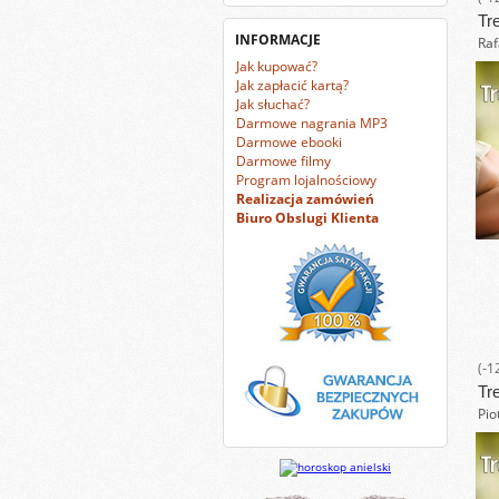
Tr
INFORMACJE
Raf
Jak kupować?
Jak zapłacić kartą?
Jak słuchać?
Darmowe nagrania MP3
Darmowe ebooki
Darmowe filmy
Program lojalnościowy
Realizacja zamówień
Biuro Obslugi Klienta
(-1
Tr
Pio