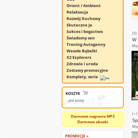
Orient / Ambient
Relaksacja
Rozwój Duchowy
Skuteczne Ja
Sukces i bogactwo
(0)
Świadomy sen
W 
Trening Autogenny
Maj
Wesołe Bąbelki
X2 Explorers
Zdrowie i uroda
Zestawy promocyjne
Komplety, serie
KOSZYK
...jest pusty
(+1
Darmowe nagrania MP3
Sp
Darmowe ebooki
Maj
PROMOCJE »