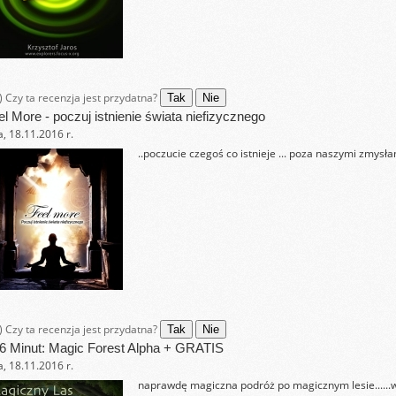
)
Czy ta recenzja jest przydatna?
Tak
Nie
el More - poczuj istnienie świata niefizycznego
, 18.11.2016 r.
..poczucie czegoś co istnieje ... poza naszymi zmysłam
)
Czy ta recenzja jest przydatna?
Tak
Nie
6 Minut: Magic Forest Alpha + GRATIS
, 18.11.2016 r.
naprawdę magiczna podróż po magicznym lesie......w