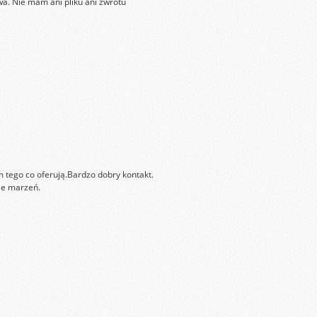
wa. Nie mam ani pliku ani zwrotu
 tego co oferują.Bardzo dobry kontakt.
ie marzeń.