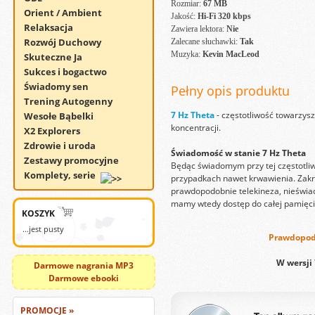
Rozmiar:
67 MB
Orient / Ambient
Jakość:
Hi-Fi 320 kbps
Relaksacja
Zawiera lektora:
Nie
Rozwój Duchowy
Zalecane słuchawki:
Tak
Muzyka:
Kevin MacLeod
Skuteczne Ja
Sukces i bogactwo
Świadomy sen
Pełny opis produktu
Trening Autogenny
7 Hz Theta
- częstotliwość towarzysz
Wesołe Bąbelki
koncentracji.
X2 Explorers
Zdrowie i uroda
Świadomość w stanie 7 Hz Theta
Zestawy promocyjne
Będąc świadomym przy tej częstotliw
Komplety, serie
przypadkach nawet krwawienia. Zakres
prawdopodobnie telekineza, nieświa
mamy wtedy dostęp do całej pamięc
KOSZYK
...jest pusty
Prawdopodo
W wersji
Darmowe nagrania MP3
Darmowe ebooki
PROMOCJE »