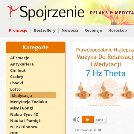
Promocje
Bestsellery
Nowości
Recenzje
Horoskop
Kategorie
Afirmacje
Antykariera
Chillout
Czakry
Ebooki
Lotto
Medytacja
Medytacja Zodiaku
Misy i Gongi
Nabra-Sync 4D
Nauka i Pamięć
00:00
NLP / Hipnoza
Czas trwania:
30:28
OBE