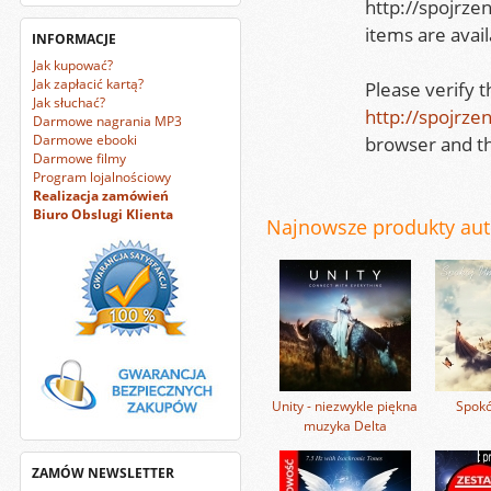
http://spojrze
items are avail
INFORMACJE
Jak kupować?
Jak zapłacić kartą?
Please verify 
Jak słuchać?
http://spojrze
Darmowe nagrania MP3
Darmowe ebooki
browser and th
Darmowe filmy
Program lojalnościowy
Realizacja zamówień
Biuro Obslugi Klienta
Najnowsze produkty auto
Unity - niezwykle piękna
Spokó
muzyka Delta
ZAMÓW NEWSLETTER