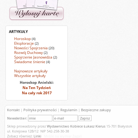
ARTYKUŁY
Horoskop
(4)
Eksploracje
(2)
Nowości Spojrzenia
(20)
Rozwój Duchowy
(2)
Spojrzenie Jasnowidza
(2)
Świadome śnienie
(4)
Najnowsze artykuły
Wszystkie artykuły
Horoskop Anielski:
Na Ten Tydzień
Na cały rok 2017
Kontakt
|
Polityka prywatności
|
Regulamin
|
Bezpieczne zakupy
Newsletter:
Sklep prowadzony przez
Wydawnictwo Kobiece Łukasz Kierus
15-701 Białystok
ul. Kolejowa 12B/12 NIP 542-258-30-38
Zobacz również:
Linki
Meble na wymiar Żagań