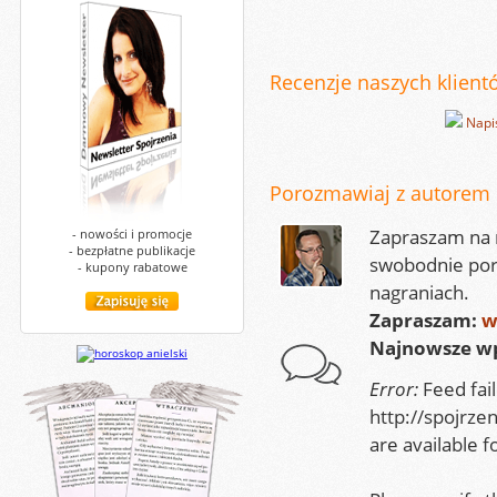
Recenzje naszych klientó
Napi
Porozmawiaj z autorem
Zapraszam na m
- nowości i promocje
- bezpłatne publikacje
swobodnie por
- kupony rabatowe
nagraniach.
Zapraszam:
w
Najnowsze wp
Error:
Feed fai
http://spojrze
are available f