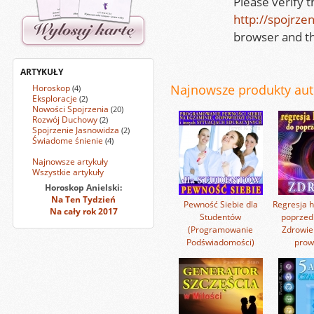
Please verify 
http://spojrze
browser and th
ARTYKUŁY
Najnowsze produkty auto
Horoskop
(4)
Eksploracje
(2)
Nowości Spojrzenia
(20)
Rozwój Duchowy
(2)
Spojrzenie Jasnowidza
(2)
Świadome śnienie
(4)
Najnowsze artykuły
Wszystkie artykuły
Horoskop Anielski:
Na Ten Tydzień
Pewność Siebie dla
Regresja h
Na cały rok 2017
Studentów
poprzedn
(Programowanie
Zdrowie
Podświadomości)
prow