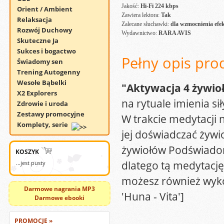
Jakość:
Hi-Fi 224 kbps
Orient / Ambient
Zawiera lektora:
Tak
Relaksacja
Zalecane słuchawki:
dla wzmocnienia efe
Rozwój Duchowy
Wydawnictwo:
RARA AVIS
Skuteczne Ja
Sukces i bogactwo
Pełny opis pro
Świadomy sen
Trening Autogenny
Wesołe Bąbelki
"Aktywacja 4 żywio
X2 Explorers
na rytuale imienia si
Zdrowie i uroda
Zestawy promocyjne
W trakcie medytacji
Komplety, serie
jej doświadczać żywio
żywiołów Podświadomo
KOSZYK
dlatego tą medytację
...jest pusty
możesz również wykona
Darmowe nagrania MP3
'Huna - Vita']
Darmowe ebooki
PROMOCJE »