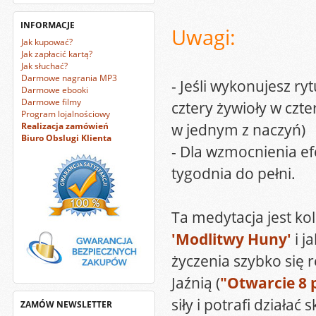
INFORMACJE
Uwagi:
Jak kupować?
Jak zapłacić kartą?
Jak słuchać?
Darmowe nagrania MP3
- Jeśli wykonujesz ry
Darmowe ebooki
Darmowe filmy
cztery żywioły w czt
Program lojalnościowy
w jednym z naczyń)
Realizacja zamówień
Biuro Obslugi Klienta
- Dla wzmocnienia e
tygodnia do pełni.
Ta medytacja jest k
'Modlitwy Huny'
i j
życzenia szybko się 
Jaźnią (
"Otwarcie 8 p
siły i potrafi działać 
ZAMÓW NEWSLETTER