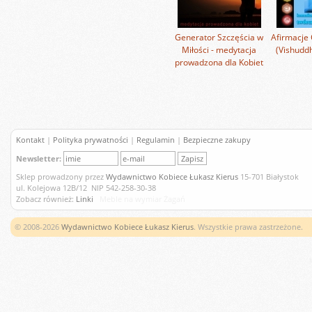
Generator Szczęścia w
Afirmacje 
Miłości - medytacja
(Vishuddh
prowadzona dla Kobiet
Kontakt
|
Polityka prywatności
|
Regulamin
|
Bezpieczne zakupy
Newsletter:
Sklep prowadzony przez
Wydawnictwo Kobiece Łukasz Kierus
15-701 Białystok
ul. Kolejowa 12B/12 NIP 542-258-30-38
Zobacz również:
Linki
Meble na wymiar Żagań
© 2008-2026
Wydawnictwo Kobiece Łukasz Kierus
. Wszystkie prawa zastrzeżone.