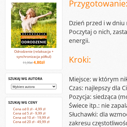
Przygotowanie
Dzień przed i w dniu 
Poczytaj o nich, zas
energii.
Odrodzenie (relaksacja +
Kroki:
synchronizacja półkul)
4,80zł
11,99zł
Miejsce: w którym nik
SZUKAJ WG AUTORA
Czas: najlepszy dla 
Pozycja: siedząca (m
SZUKAJ WG CENY
Świece itp.: nie zapa
Cena od 0 zł - 4,99 zł
Słuchawki: dla wzmoc
Cena od 5 zł - 9,99 zł
Cena od 10 zł - 19,99 zł
zakresu częstotliwośc
Cena od 20 zł - 49,99 zł