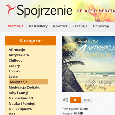
Promocje
Bestsellery
Nowości
Recenzje
Horoskop
Kategorie
Afirmacje
Antykariera
Chillout
Czakry
Ebooki
Lotto
Medytacja
Medytacja Zodiaku
Misy i Gongi
Nabra-Sync 4D
00:00
Nauka i Pamięć
NLP / Hipnoza
Czas trwania:
42 min
Rozmiar:
69 MB
OBE