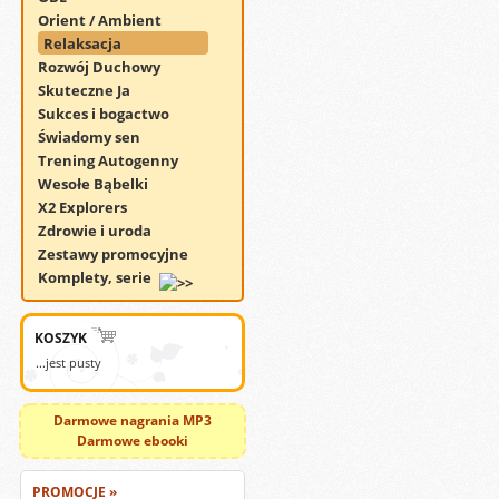
Orient / Ambient
Relaksacja
Rozwój Duchowy
Skuteczne Ja
Sukces i bogactwo
Świadomy sen
Trening Autogenny
Wesołe Bąbelki
X2 Explorers
Zdrowie i uroda
Zestawy promocyjne
Komplety, serie
KOSZYK
...jest pusty
Darmowe nagrania MP3
Darmowe ebooki
PROMOCJE »