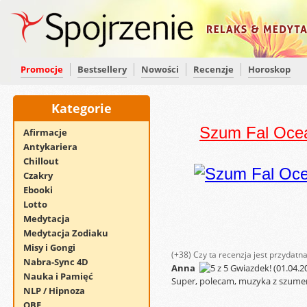
Promocje
Bestsellery
Nowości
Recenzje
Horoskop
Kategorie
Szum Fal Oce
Afirmacje
Antykariera
Chillout
Czakry
Ebooki
Lotto
Medytacja
Medytacja Zodiaku
Misy i Gongi
(+38)
Czy ta recenzja jest przydatn
Nabra-Sync 4D
Anna
(01.04.2
Nauka i Pamięć
Super, polecam, muzyka z szumem
NLP / Hipnoza
OBE