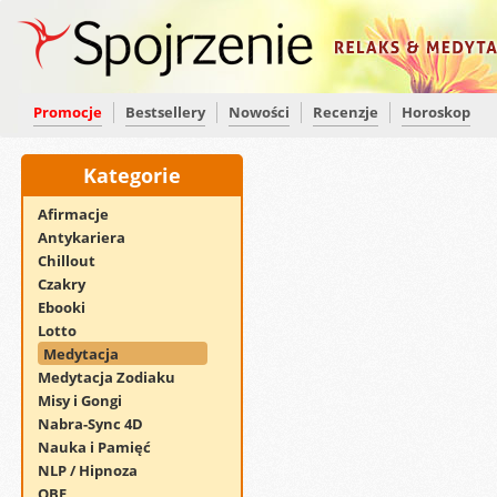
Promocje
Bestsellery
Nowości
Recenzje
Horoskop
Kategorie
Afirmacje
Antykariera
Chillout
Czakry
Ebooki
Lotto
Medytacja
Medytacja Zodiaku
Misy i Gongi
Nabra-Sync 4D
Nauka i Pamięć
NLP / Hipnoza
OBE