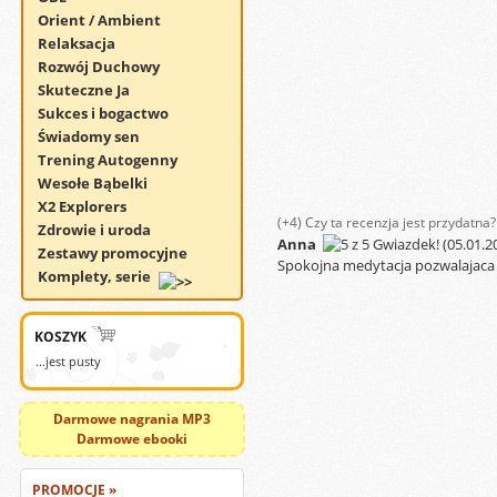
Orient / Ambient
Relaksacja
Rozwój Duchowy
Skuteczne Ja
Sukces i bogactwo
Świadomy sen
Trening Autogenny
Wesołe Bąbelki
X2 Explorers
(+4)
Czy ta recenzja jest przydatna?
Zdrowie i uroda
Anna
(05.01.2
Zestawy promocyjne
Spokojna medytacja pozwalajaca 
Komplety, serie
KOSZYK
...jest pusty
Darmowe nagrania MP3
Darmowe ebooki
PROMOCJE »