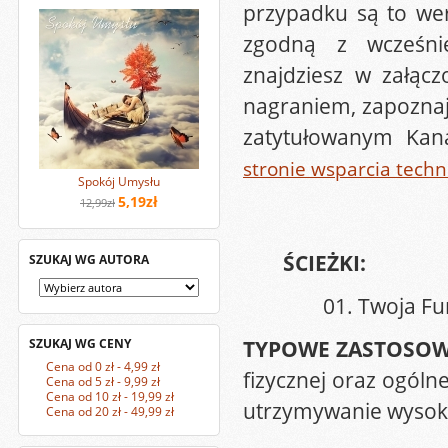
przypadku są to wer
zgodną z wcześnie
znajdziesz w załąc
nagraniem, zapoznaj
zatytułowanym Kana
stronie wsparcia tech
Spokój Umysłu
5,19zł
12,99zł
ŚCIEŻKI:
SZUKAJ WG AUTORA
01. Twoja Fu
TYPOWE ZASTOSO
SZUKAJ WG CENY
Cena od 0 zł - 4,99 zł
fizycznej oraz ogól
Cena od 5 zł - 9,99 zł
Cena od 10 zł - 19,99 zł
utrzymywanie wysokie
Cena od 20 zł - 49,99 zł