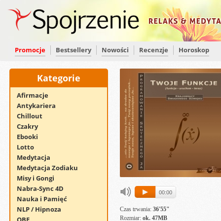
Promocje
Bestsellery
Nowości
Recenzje
Horoskop
Kategorie
Afirmacje
Antykariera
Chillout
Czakry
Ebooki
Lotto
Medytacja
Medytacja Zodiaku
Misy i Gongi
Nabra-Sync 4D
00:00
Nauka i Pamięć
NLP / Hipnoza
Czas trwania:
36'55"
Rozmiar:
ok. 47MB
OBE