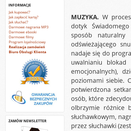
INFORMACJE
Jak kupować?
MUZYKA.
W procesi
Jak zapłacić kartą?
Jak słuchać?
dotyk Świadomego
Darmowe nagrania MP3
Darmowe ebooki
sposób naturalny 
Darmowe filmy
Program lojalnościowy
odświeżającego snu
Realizacja zamówień
nadaje się do prog
Biuro Obslugi Klienta
uwalnianiu blokad 
emocjonalnych), dz
poziomami siebie. 
potwierdzona setka
osób, które zdecydow
olbrzymie różnice
słuchawkowym, nagr
ZAMÓW NEWSLETTER
przez słuchawki (ze