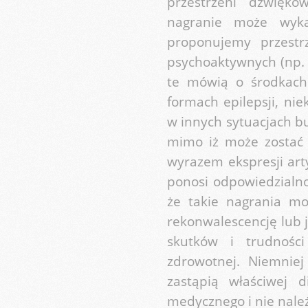
przestrzeni dźwięko
nagranie może wykaz
proponujemy przest
psychoaktywnych (np. 
te mówią o środkach 
formach epilepsji, ni
w innych sytuacjach b
mimo iż może zostać 
wyrazem ekspresji arty
ponosi odpowiedzialno
że takie nagrania m
rekonwalescencję lub 
skutków i trudnośc
zdrowotnej. Niemnie
zastąpią właściwej 
medycznego i nie nale