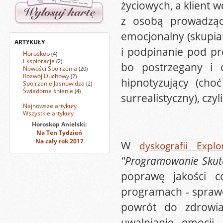
życiowych, a klient w
z osobą prowadzącą
emocjonalny (skupian
ARTYKUŁY
i podpinanie pod pr
Horoskop
(4)
Eksploracje
(2)
bo postrzegany i o
Nowości Spojrzenia
(20)
Rozwój Duchowy
(2)
hipnotyzujący (cho
Spojrzenie Jasnowidza
(2)
Świadome śnienie
(4)
surrealistyczny), czyl
Najnowsze artykuły
Wszystkie artykuły
Horoskop Anielski:
Na Ten Tydzień
Na cały rok 2017
W
dyskografii Explo
"Programowanie Skut
poprawę jakości c
programach - sprawdz
powrót do zdrowia 
uwalnianie emocji