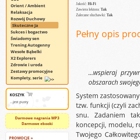
Jakość:
Hi-Fi
Orient / Ambient
Zawiera lektora:
Tak
Relaksacja
Zalecane słuchawki:
Tak
Rozwój Duchowy
Skuteczne Ja
Pełny opis pro
Sukces i bogactwo
Świadomy sen
Trening Autogenny
Wesołe Bąbelki
X2 Explorers
Zdrowie i uroda
...wspieraj przy
Zestawy promocyjne
Komplety, serie
obszarach swojego
System zastosowany 
KOSZYK
...jest pusty
tzw. funkcji (czyli z
snu. Zadaniem taki
Darmowe nagrania MP3
koncepcji, modelu, r
Darmowe ebooki
Twojego Całkowitego
PROMOCJE »