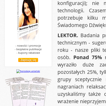
konfiguracji); ni
technologii. Czas
potrzebuje kilku 
Świadomego Dźwięku,
LEKTOR.
Badania p
technicznym - suger
- nowości i promocje
roku - nasze pliki 
- bezpłatne publikacje
- kupony rabatowe
osób.
Ponad 75%
r
wyraziło duże za
pozostałych 25%, ty
grupy sceptycznie
nagraniach relaksa
uzyskaliśmy także
wrażenie nieprzyjemn