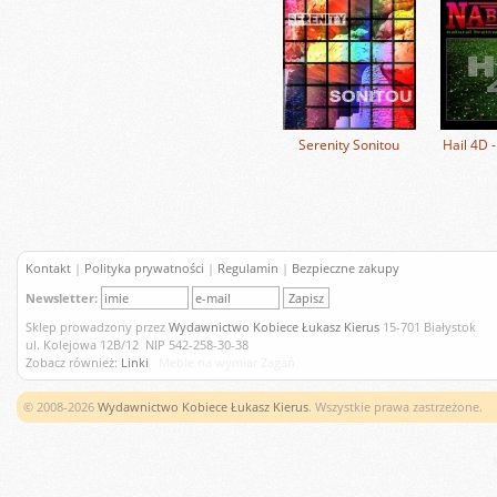
Serenity Sonitou
Hail 4D 
Kontakt
|
Polityka prywatności
|
Regulamin
|
Bezpieczne zakupy
Newsletter:
Sklep prowadzony przez
Wydawnictwo Kobiece Łukasz Kierus
15-701 Białystok
ul. Kolejowa 12B/12 NIP 542-258-30-38
Zobacz również:
Linki
Meble na wymiar Żagań
© 2008-2026
Wydawnictwo Kobiece Łukasz Kierus
. Wszystkie prawa zastrzeżone.