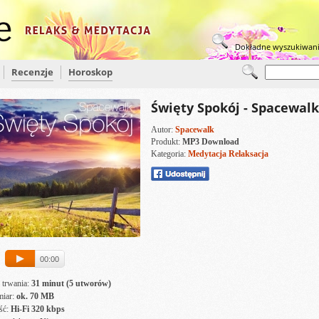
Dokładne wyszukiwan
Recenzje
Horoskop
Święty Spokój
-
Spacewalk
Autor:
Spacewalk
Produkt:
MP3 Download
Kategoria:
Medytacja
Relaksacja
00:00
 trwania:
31 minut (5 utworów)
iar:
ok. 70 MB
ść:
Hi-Fi 320 kbps