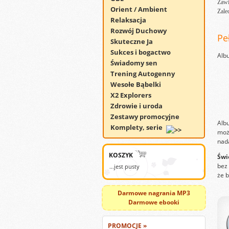
Zawi
Orient / Ambient
Zale
Relaksacja
Rozwój Duchowy
Pe
Skuteczne Ja
Sukces i bogactwo
Al
Świadomy sen
Trening Autogenny
Wesołe Bąbelki
X2 Explorers
Zdrowie i uroda
Zestawy promocyjne
Alb
Komplety, serie
możn
nada
KOSZYK
Świ
bez 
...jest pusty
że b
Darmowe nagrania MP3
Darmowe ebooki
PROMOCJE »