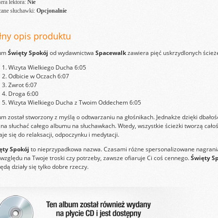
era lektora:
Nie
cane słuchawki:
Opcjonalnie
łny opis produktu
bum
Święty Spokój
od wydawnictwa
Spacewalk
zawiera pięć uskrzydlonych ścieżek
Wizyta Wielkiego Ducha 6:05
Odbicie w Oczach 6:07
Zwrot 6:07
Droga 6:00
Wizyta Wielkiego Ducha z Twoim Oddechem 6:05
um został stworzony z myślą o odtwarzaniu na głośnikach. Jednakże dzięki dbał
a słuchać całego albumu na słuchawkach. Wtedy, wszystkie ścieżki tworzą całość
je się do relaksacji, odpoczynku i medytacji.
ęty Spokój
to nieprzypadkowa nazwa. Czasami różne spersonalizowane nagrania,
względu na Twoje troski czy potrzeby, zawsze ofiaruje Ci coś cennego.
Święty Sp
ędą działy się tylko dobre rzeczy.