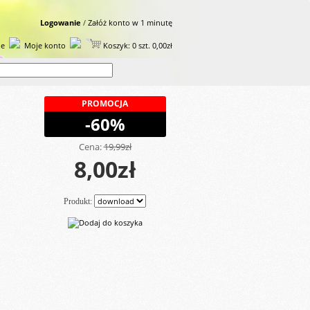
Logowanie
/
Załóż konto w 1 minutę
ie
Moje konto
Koszyk: 0 szt. 0,00zł
PROMOCJA
-60%
Cena:
19,99zł
8,00zł
Produkt: