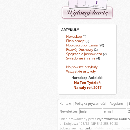
ARTYKUŁY
Horoskop
(4)
Eksploracje
(2)
Nowości Spojrzenia
(20)
Rozwój Duchowy
(2)
Spojrzenie Jasnowidza
(2)
Świadome śnienie
(4)
Najnowsze artykuły
Wszystkie artykuły
Horoskop Anielski:
Na Ten Tydzień
Na cały rok 2017
Kontakt
|
Polityka prywatności
|
Regulamin
|
Newsletter:
Sklep prowadzony przez
Wydawnictwo Kobiece
ul. Kolejowa 12B/12 NIP 542-258-30-38
Zobacz również:
Linki
Meble na wymiar Żagań