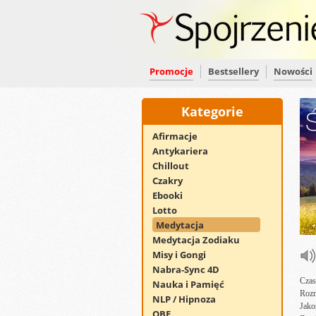
Promocje
Bestsellery
Nowości
Kategorie
Afirmacje
Antykariera
Chillout
Czakry
Ebooki
Lotto
Medytacja
Medytacja Zodiaku
Misy i Gongi
Nabra-Sync 4D
Czas
Nauka i Pamięć
Rozm
NLP / Hipnoza
Jako
OBE