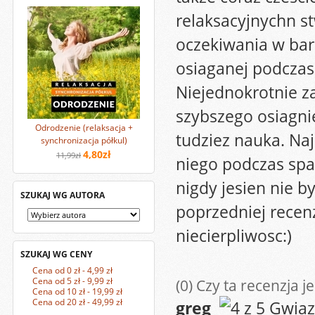
relaksacyjnychn st
oczekiwania w bar
osiaganej podczas 
Niejednokrotnie z
szybszego osiagni
Odrodzenie (relaksacja +
tudziez nauka. Na
synchronizacja półkul)
4,80zł
11,99zł
niego podczas spac
nigdy jesien nie b
SZUKAJ WG AUTORA
poprzedniej recen
niecierpliwosc:)
SZUKAJ WG CENY
Cena od 0 zł - 4,99 zł
Cena od 5 zł - 9,99 zł
(0)
Czy ta recenzja j
Cena od 10 zł - 19,99 zł
Cena od 20 zł - 49,99 zł
greg