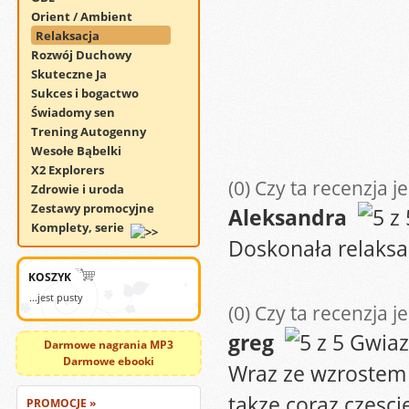
Orient / Ambient
Relaksacja
Rozwój Duchowy
Skuteczne Ja
Sukces i bogactwo
Świadomy sen
Trening Autogenny
Wesołe Bąbelki
X2 Explorers
(0)
Czy ta recenzja j
Zdrowie i uroda
Zestawy promocyjne
Aleksandra
Komplety, serie
Doskonała relaksacj
KOSZYK
...jest pusty
(0)
Czy ta recenzja j
greg
Darmowe nagrania MP3
Darmowe ebooki
Wraz ze wzrostem 
takze coraz czesci
PROMOCJE »