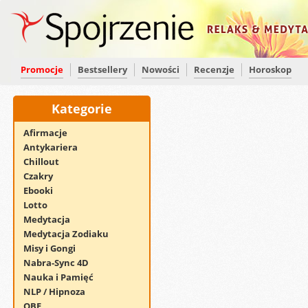
Promocje
Bestsellery
Nowości
Recenzje
Horoskop
Kategorie
Afirmacje
Antykariera
Chillout
Czakry
Ebooki
Lotto
Medytacja
Medytacja Zodiaku
Misy i Gongi
Nabra-Sync 4D
Nauka i Pamięć
NLP / Hipnoza
OBE