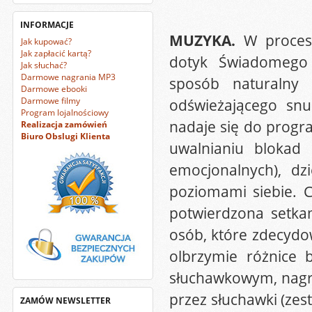
INFORMACJE
MUZYKA.
W procesi
Jak kupować?
Jak zapłacić kartą?
dotyk Świadomego
Jak słuchać?
Darmowe nagrania MP3
sposób naturalny 
Darmowe ebooki
Darmowe filmy
odświeżającego snu
Program lojalnościowy
nadaje się do prog
Realizacja zamówień
Biuro Obslugi Klienta
uwalnianiu blokad 
emocjonalnych), dz
poziomami siebie. 
potwierdzona setka
osób, które zdecydow
olbrzymie różnice
słuchawkowym, nagr
przez słuchawki (ze
ZAMÓW NEWSLETTER