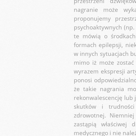
przestrzeni dźwięko
nagranie może wykaz
proponujemy przest
psychoaktywnych (np. 
te mówią o środkach 
formach epilepsji, ni
w innych sytuacjach b
mimo iż może zostać 
wyrazem ekspresji arty
ponosi odpowiedzialno
że takie nagrania m
rekonwalescencję lub 
skutków i trudnośc
zdrowotnej. Niemnie
zastąpią właściwej 
medycznego i nie nale