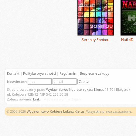
Serenity Sonitou
Hail 4D 
Kontakt
|
Polityka prywatności
|
Regulamin
|
Bezpieczne zakupy
Newsletter:
Sklep prowadzony przez
Wydawnictwo Kobiece Łukasz Kierus
15-701 Białystok
ul. Kolejowa 12B/12 NIP 542-258-30-38
Zobacz również:
Linki
Meble na wymiar Żagań
© 2008-2026
Wydawnictwo Kobiece Łukasz Kierus
. Wszystkie prawa zastrzeżone.