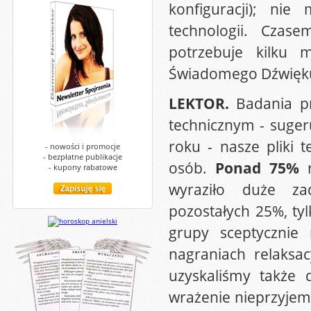
konfiguracji); ni
technologii. Czas
potrzebuje kilku 
Świadomego Dźwięku,
LEKTOR.
Badania p
technicznym - suger
roku - nasze pliki 
- nowości i promocje
- bezpłatne publikacje
osób.
Ponad 75%
r
- kupony rabatowe
wyraziło duże za
pozostałych 25%, ty
grupy sceptycznie
nagraniach relaksa
uzyskaliśmy także
wrażenie nieprzyjemn