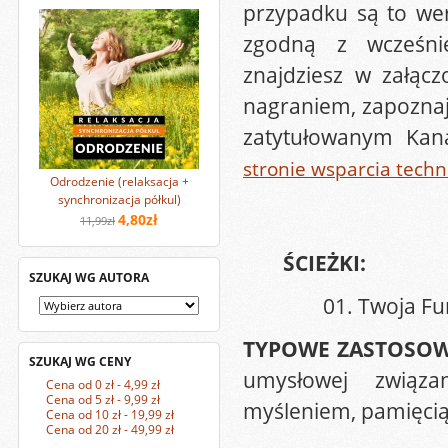
przypadku są to wer
zgodną z wcześnie
znajdziesz w załąc
nagraniem, zapoznaj
zatytułowanym Kana
stronie wsparcia tech
Odrodzenie (relaksacja +
synchronizacja półkul)
4,80zł
11,99zł
ŚCIEŻKI:
SZUKAJ WG AUTORA
01. Twoja Fu
TYPOWE ZASTOSO
SZUKAJ WG CENY
umysłowej związan
Cena od 0 zł - 4,99 zł
Cena od 5 zł - 9,99 zł
myśleniem, pamięcią
Cena od 10 zł - 19,99 zł
Cena od 20 zł - 49,99 zł