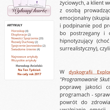
życiowych, a klient w
z osobą prowadzącą
emocjonalny (skupian
i podpinanie pod pr
ARTYKUŁY
Horoskop
(4)
bo postrzegany i o
Eksploracje
(2)
Nowości Spojrzenia
(20)
hipnotyzujący (cho
Rozwój Duchowy
(2)
Spojrzenie Jasnowidza
(2)
surrealistyczny), czyl
Świadome śnienie
(4)
Najnowsze artykuły
Wszystkie artykuły
Horoskop Anielski:
Na Ten Tydzień
W
dyskografii Explo
Na cały rok 2017
"Programowanie Skut
poprawę jakości c
programach - sprawdz
powrót do zdrowia 
uwalnianie emocji