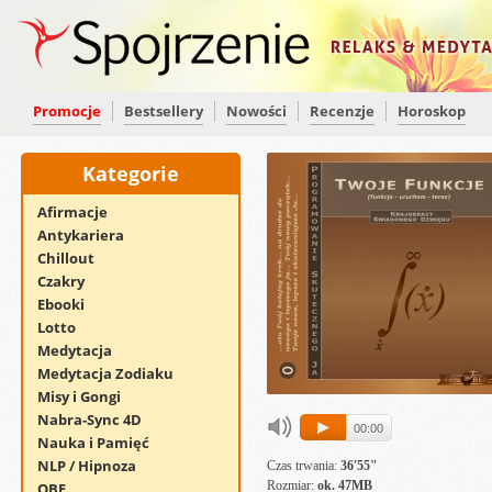
Promocje
Bestsellery
Nowości
Recenzje
Horoskop
Kategorie
Afirmacje
Antykariera
Chillout
Czakry
Ebooki
Lotto
Medytacja
Medytacja Zodiaku
Misy i Gongi
Nabra-Sync 4D
00:00
Nauka i Pamięć
NLP / Hipnoza
Czas trwania:
36'55"
Rozmiar:
ok. 47MB
OBE