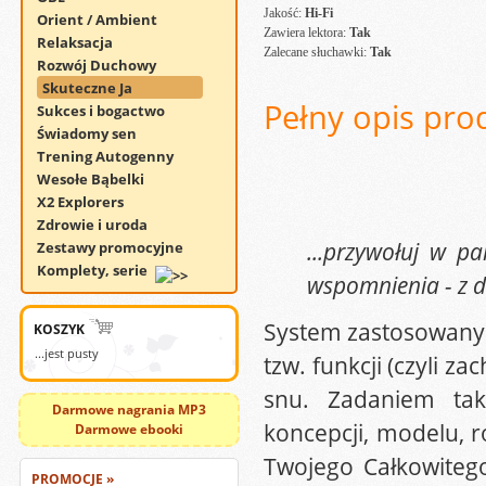
Jakość:
Hi-Fi
Orient / Ambient
Zawiera lektora:
Tak
Relaksacja
Zalecane słuchawki:
Tak
Rozwój Duchowy
Skuteczne Ja
Pełny opis pro
Sukces i bogactwo
Świadomy sen
Trening Autogenny
Wesołe Bąbelki
X2 Explorers
Zdrowie i uroda
...przywołuj w pa
Zestawy promocyjne
Komplety, serie
wspomnienia - z d
System zastosowany 
KOSZYK
...jest pusty
tzw. funkcji (czyli z
snu. Zadaniem taki
Darmowe nagrania MP3
koncepcji, modelu, r
Darmowe ebooki
Twojego Całkowitego
PROMOCJE »