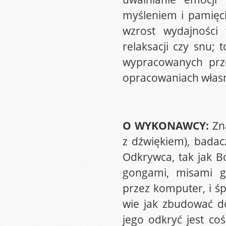
myśleniem i pamięci
wzrost wydajności 
relaksacji czy snu;
wypracowanych prz
opracowaniach włas
O WYKONAWCY:
Zn
z dźwiękiem), badac
Odkrywca, tak jak B
gongami, misami g
przez komputer, i ś
wie jak zbudować d
jego odkryć jest c