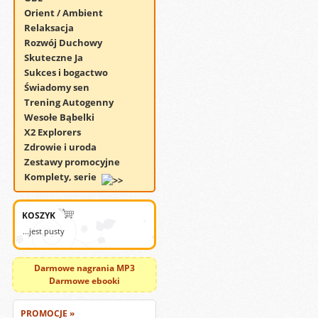
Orient / Ambient
Relaksacja
Rozwój Duchowy
Skuteczne Ja
Sukces i bogactwo
Świadomy sen
Trening Autogenny
Wesołe Bąbelki
X2 Explorers
Zdrowie i uroda
Zestawy promocyjne
Komplety, serie
KOSZYK
...jest pusty
Darmowe nagrania MP3
Darmowe ebooki
PROMOCJE »