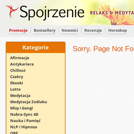
Promocje
Bestsellery
Nowości
Recenzje
Horoskop
Kategorie
Sorry. Page Not Fo
Afirmacje
Antykariera
Chillout
Czakry
Ebooki
Lotto
Medytacja
Medytacja Zodiaku
Misy i Gongi
Nabra-Sync 4D
Nauka i Pamięć
NLP / Hipnoza
OBE