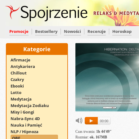
Promocje
Bestsellery
Nowości
Recenzje
Horoskop
Kategorie
Afirmacje
Antykariera
Chillout
Czakry
Ebooki
Lotto
Medytacja
Medytacja Zodiaku
Misy i Gongi
Nabra-Sync 4D
00:00
Nauka i Pamięć
NLP / Hipnoza
Czas trwania:
1h 44'49"
Rozmiar:
ok. 167MB
OBE