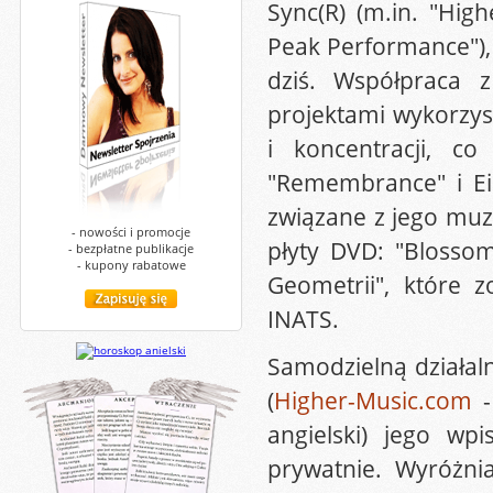
Sync(R) (m.in. "High
Peak Performance"), 
dziś. Współpraca 
projektami wykorzys
i koncentracji, c
"Remembrance" i Ein
związane z jego muz
- nowości i promocje
płyty DVD: "Blossom
- bezpłatne publikacje
- kupony rabatowe
Geometrii", które 
INATS.
Samodzielną działal
(
Higher-Music.com
-
angielski) jego w
prywatnie. Wyróżnia