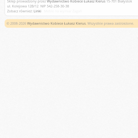
Sklep prowadzony przez
Wydawnictwo Kobiece Łukasz Kierus
15-701 Białystok
ul. Kolejowa 12B/12 NIP 542-258-30-38
Zobacz również:
Linki
Meble na wymiar Żagań
© 2008-2026
Wydawnictwo Kobiece Łukasz Kierus
. Wszystkie prawa zastrzeżone.