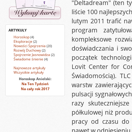
"Deltadream" (ten ty
liście 100 najlepszy
lutym 2011 trafić n
program zatytułow
ARTYKUŁY
Horoskop
(4)
kompleksowe rozwią
Eksploracje
(2)
Nowości Spojrzenia
(20)
doświadczania i sw
Rozwój Duchowy
(2)
Spojrzenie Jasnowidza
(2)
początek technologi
Świadome śnienie
(4)
Lovit Center for Co
Najnowsze artykuły
Wszystkie artykuły
Świadomością). TLC
Horoskop Anielski:
warstw zawierającyc
Na Ten Tydzień
Na cały rok 2017
pulsacji sygnałowyc
razy skuteczniejsz
półkulowej niż prod
pracy od czasu do 
nawet w odniesieniu