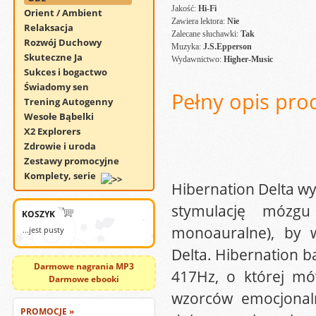
Jakość:
Hi-Fi
Orient / Ambient
Zawiera lektora:
Nie
Relaksacja
Zalecane słuchawki:
Tak
Rozwój Duchowy
Muzyka:
J.S.Epperson
Skuteczne Ja
Wydawnictwo:
Higher-Music
Sukces i bogactwo
Świadomy sen
Pełny opis pro
Trening Autogenny
Wesołe Bąbelki
X2 Explorers
Zdrowie i uroda
Zestawy promocyjne
Komplety, serie
Hibernation Delta wy
stymulację mózgu
KOSZYK
monoauralne), by 
...jest pusty
Delta. Hibernation ba
Darmowe nagrania MP3
417Hz, o której m
Darmowe ebooki
wzorców emocjonaln
PROMOCJE »