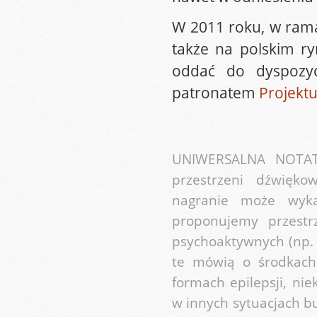
W 2011 roku, w rama
także na polskim r
oddać do dyspozyc
patronatem
Projektu
UNIWERSALNA NOTATK
przestrzeni dźwięko
nagranie może wykaz
proponujemy przest
psychoaktywnych (np. 
te mówią o środkach 
formach epilepsji, ni
w innych sytuacjach b