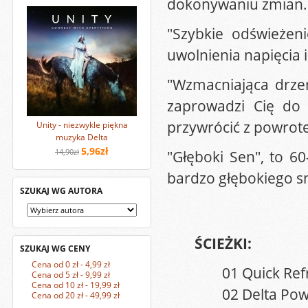
dokonywaniu zmian. A
"Szybkie odświeżeni
uwolnienia napięcia i
"Wzmacniająca drzem
zaprowadzi Cię do 
przywrócić z powrot
Unity - niezwykle piękna
muzyka Delta
5,96zł
14,90zł
"Głęboki Sen", to 6
bardzo głębokiego sn
SZUKAJ WG AUTORA
ŚCIEŻKI:
SZUKAJ WG CENY
Cena od 0 zł - 4,99 zł
01 Quick Ref
Cena od 5 zł - 9,99 zł
Cena od 10 zł - 19,99 zł
02 Delta Pow
Cena od 20 zł - 49,99 zł