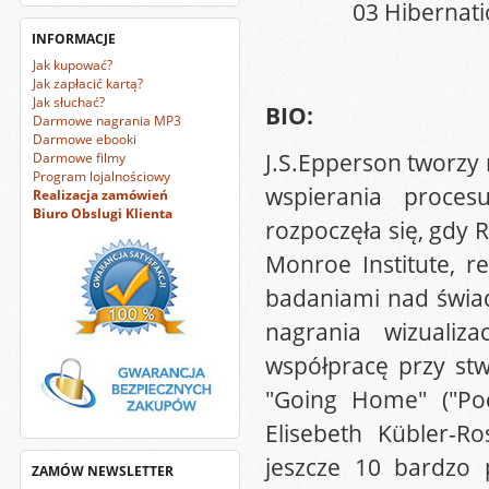
03 Hibernati
INFORMACJE
Jak kupować?
Jak zapłacić kartą?
Jak słuchać?
BIO:
Darmowe nagrania MP3
Darmowe ebooki
J.S.Epperson tworzy
Darmowe filmy
Program lojalnościowy
wspierania proce
Realizacja zamówień
Biuro Obslugi Klienta
rozpoczęła się, gdy 
Monroe Institute, r
badaniami nad świad
nagrania wizualiz
współpracę przy st
"Going Home" ("Po
Elisebeth Kübler-R
jeszcze 10 bardzo
ZAMÓW NEWSLETTER