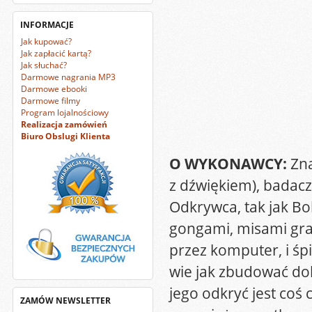
INFORMACJE
Jak kupować?
Jak zapłacić kartą?
Jak słuchać?
Darmowe nagrania MP3
Darmowe ebooki
Darmowe filmy
Program lojalnościowy
Realizacja zamówień
Biuro Obslugi Klienta
O WYKONAWCY:
Zna
z dźwiękiem), badacz
Odkrywca, tak jak Bo
gongami, misami gr
przez komputer, i ś
wie jak zbudować do
jego odkryć jest coś
ZAMÓW NEWSLETTER