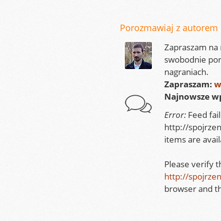
Porozmawiaj z autorem
Zapraszam na m
swobodnie por
nagraniach.
Zapraszam:
w
Najnowsze wp
Error:
Feed fai
http://spojrze
items are avail
Please verify 
http://spojrze
browser and th