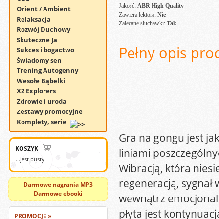
Jakość:
ABR High Quality
Orient / Ambient
Zawiera lektora:
Nie
Relaksacja
Zalecane słuchawki:
Tak
Rozwój Duchowy
Skuteczne Ja
Pełny opis pro
Sukces i bogactwo
Świadomy sen
Trening Autogenny
Wesołe Bąbelki
X2 Explorers
Zdrowie i uroda
Zestawy promocyjne
Komplety, serie
Gra na gongu jest ja
KOSZYK
liniami poszczególny
...jest pusty
Wibracją, która niesi
regeneracją, sygnał
Darmowe nagrania MP3
Darmowe ebooki
wewnątrz emocjonaln
płyta jest kontynuacj
PROMOCJE »