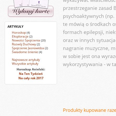
przestrzeganie zasad
psychoaktywnych (np. 
te mówią o środkach os
ARTYKUŁY
formach epilepsji, nie
Horoskop
(4)
Eksploracje
(2)
oraz w innych sytuacj
Nowości Spojrzenia
(20)
Rozwój Duchowy
(2)
nagranie muzyczne, mi
Spojrzenie Jasnowidza
(2)
Świadome śnienie
(4)
w sobie jest ona wyraz
Najnowsze artykuły
wykorzystywania - w ta
Wszystkie artykuły
Horoskop Anielski:
Na Ten Tydzień
Na cały rok 2017
Produkty kupowane raz