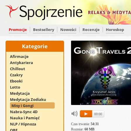
Promocje
Bestsellery
Nowości
Recenzje
Horoskop
Kategorie
Afirmacje
Antykariera
Chillout
Czakry
Ebooki
Lotto
Medytacja
Medytacja Zodiaku
Misy i Gongi
Nabra-Sync 4D
00:00
Nauka i Pamięć
NLP / Hipnoza
Czas trwania:
54:31
Rozmiar:
60 MB
OBE