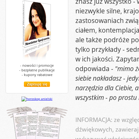
znasz już wszystko -
niezwykle silne, kra
zastosowaniach zwią
ciałem, kontemplacja 
ale także podróże po
tylko przykłady - sed
w ich jakości. Zapyta
- nowości i promocje
odpowiada -
"mimo że
- bezpłatne publikacje
- kupony rabatowe
siebie nakładasz - jedy
narzędzia dla Ciebie, 
wszystkim - po prostu 
INFORMACJA: ze względ
dźwiękowych, zawieraj
wykazywać właściwości