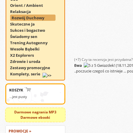
Orient / Ambient
Relaksacja
Rozwój Duchowy
Skuteczne Ja
Sukces i bogactwo
Świadomy sen
Trening Autogenny
Wesołe Bąbelki
X2 Explorers
(+7)
Czy ta recenzja jest przydatna?
Zdrowie i uroda
Ewa
(18.11.201
Zestawy promocyjne
..poczucie czegoś co istnieje ... p
Komplety, serie
KOSZYK
...jest pusty
Darmowe nagrania MP3
Darmowe ebooki
PROMOCJE »