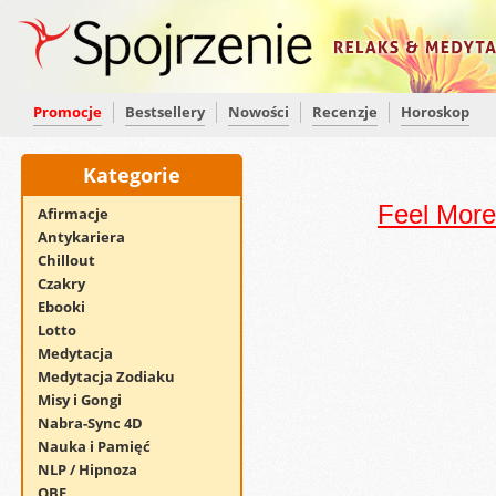
Promocje
Bestsellery
Nowości
Recenzje
Horoskop
Kategorie
Feel More 
Afirmacje
Antykariera
Chillout
Czakry
Ebooki
Lotto
Medytacja
Medytacja Zodiaku
Misy i Gongi
Nabra-Sync 4D
Nauka i Pamięć
NLP / Hipnoza
OBE