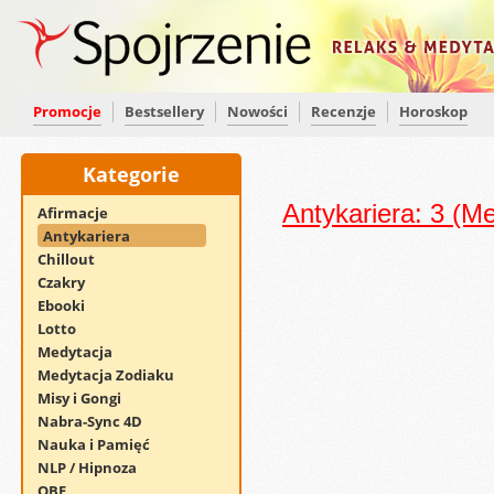
Promocje
Bestsellery
Nowości
Recenzje
Horoskop
Kategorie
Antykariera: 3 (M
Afirmacje
Antykariera
Chillout
Czakry
Ebooki
Lotto
Medytacja
Medytacja Zodiaku
Misy i Gongi
Nabra-Sync 4D
Nauka i Pamięć
NLP / Hipnoza
OBE