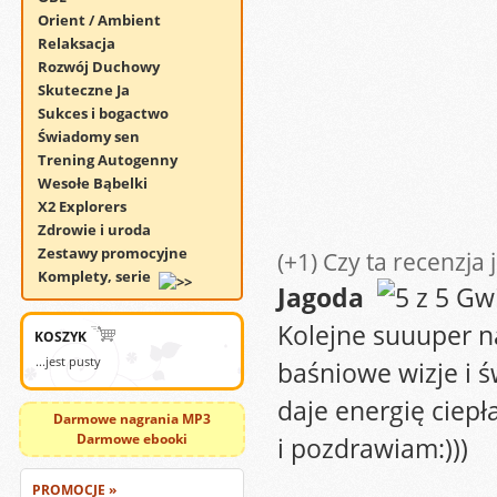
Orient / Ambient
Relaksacja
Rozwój Duchowy
Skuteczne Ja
Sukces i bogactwo
Świadomy sen
Trening Autogenny
Wesołe Bąbelki
X2 Explorers
Zdrowie i uroda
Zestawy promocyjne
(+1)
Czy ta recenzja 
Komplety, serie
Jagoda
Kolejne suuuper n
KOSZYK
...jest pusty
baśniowe wizje i ś
daje energię ciepł
Darmowe nagrania MP3
Darmowe ebooki
i pozdrawiam:)))
PROMOCJE »