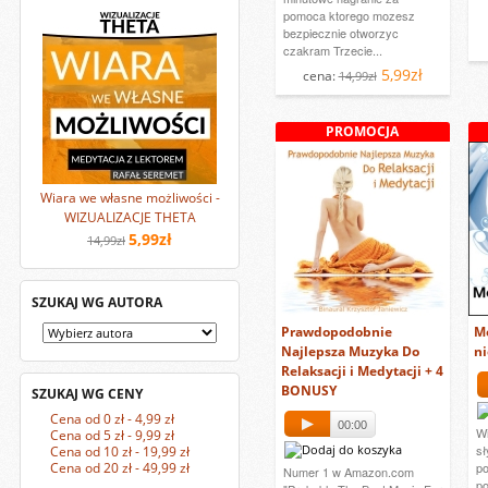
pomoca ktorego mozesz
bezpiecznie otworzyc
czakram Trzecie...
5,99zł
cena:
14,99zł
PROMOCJA
Wiara we własne możliwości -
WIZUALIZACJE THETA
5,99zł
14,99zł
SZUKAJ WG AUTORA
Prawdopodobnie
M
Najlepsza Muzyka Do
ni
Relaksacji i Medytacji + 4
BONUSY
SZUKAJ WG CENY
Cena od 0 zł - 4,99 zł
00:00
Wi
Cena od 5 zł - 9,99 zł
sł
Cena od 10 zł - 19,99 zł
Cena od 20 zł - 49,99 zł
p
Numer 1 w Amazon.com
po