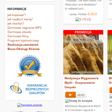
"Probably The Best Music For
ty
Relaxation and Meditation" -
to najlepiej sprz...
INFORMACJE
8,00zł
cena:
19,99zł
Jak kupować?
Jak zapłacić kartą?
(3)
Jak słuchać?
Darmowe nagrania MP3
Darmowe ebooki
PROMOCJA
Darmowe filmy
Program lojalnościowy
Realizacja zamówień
Biuro Obslugi Klienta
Medytacja Wygaszania
Me
Myśli - Oczyszczanie
O
Umysłu
00:00
Me
pi
Medytacja Wygaszania Myśli
um
to 9 minutowe nagranie z