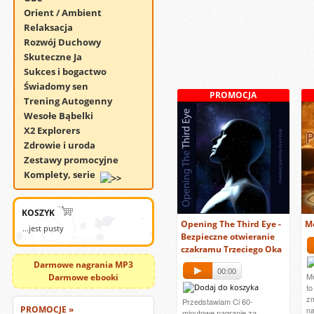
Orient / Ambient
Relaksacja
Rozwój Duchowy
Skuteczne Ja
Sukces i bogactwo
Świadomy sen
PROMOCJA
Trening Autogenny
Wesołe Bąbelki
X2 Explorers
Zdrowie i uroda
Zestawy promocyjne
Komplety, serie
KOSZYK
Opening The Third Eye -
M
...jest pusty
Bezpieczne otwieranie
czakramu Trzeciego Oka
Darmowe nagrania MP3
00:00
Me
Darmowe ebooki
to
zm
Przedstawiam Ci 60-
PROMOCJE »
na
minutowe nagranie za