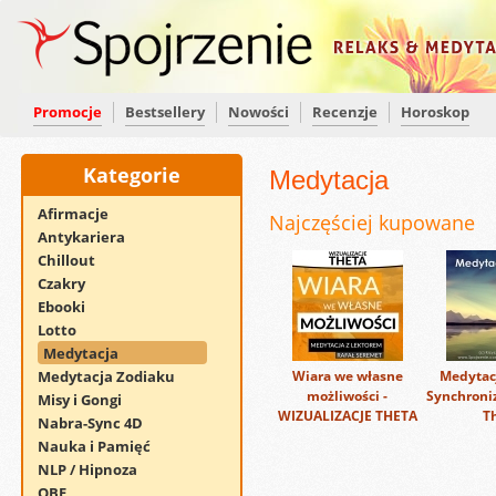
Promocje
Bestsellery
Nowości
Recenzje
Horoskop
Kategorie
Medytacja
Afirmacje
Najczęściej kupowane
Antykariera
Chillout
Czakry
Ebooki
Lotto
Medytacja
Medytacja Zodiaku
Wiara we własne
Medytacj
możliwości -
Synchroniz
Misy i Gongi
WIZUALIZACJE THETA
T
Nabra-Sync 4D
Nauka i Pamięć
NLP / Hipnoza
OBE