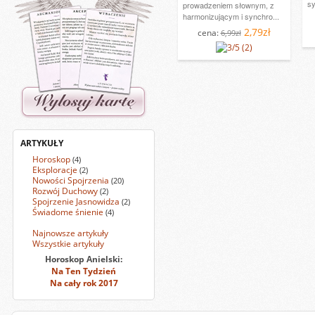
sy
prowadzeniem słownym, z
harmonizującym i synchro...
2,79zł
cena:
6,99zł
(2)
ARTYKUŁY
Horoskop
(4)
Eksploracje
(2)
Nowości Spojrzenia
(20)
Rozwój Duchowy
(2)
Spojrzenie Jasnowidza
(2)
Świadome śnienie
(4)
Najnowsze artykuły
Wszystkie artykuły
Horoskop Anielski:
Na Ten Tydzień
Na cały rok 2017